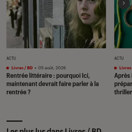
ACTU
ACTU
Livres / BD
•
05 août. 2026
Livres
Rentrée littéraire : pourquoi Ici,
Après
maintenant devrait faire parler à la
prépar
rentrée ?
thrille
Les plus lus dans Livres / BD