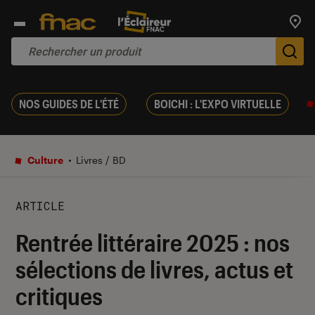
Trouv
De
NOS GUIDES DE L'ÉTÉ
BOICHI : L'EXPO VIRTUELLE
Culture
Livres / BD
ARTICLE
Rentrée littéraire 2025 : nos
sélections de livres, actus et
critiques