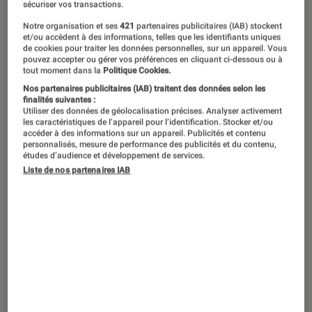
sécuriser vos transactions.
Notre organisation et ses
421
partenaires publicitaires (IAB) stockent
et/ou accèdent à des informations, telles que les identifiants uniques
Suivez le guide,
L’Éclaireur
vous a
de cookies pour traiter les données personnelles, sur un appareil. Vous
pouvez accepter ou gérer vos préférences en cliquant ci-dessous ou à
concocté une sélection d’articles pour
tout moment dans la
Politique Cookies.
y voir plus clair et découvrir les
Nos partenaires publicitaires (IAB) traitent des données selon les
finalités suivantes :
romans à ne pas manquer durant la
Utiliser des données de géolocalisation précises. Analyser activement
les caractéristiques de l’appareil pour l’identification. Stocker et/ou
rentrée littéraire 2025.
accéder à des informations sur un appareil. Publicités et contenu
personnalisés, mesure de performance des publicités et du contenu,
études d’audience et développement de services.
Liste de nos partenaires IAB
Introduction
La
rentrée littéraire
est de nouveau là. Comme
à leur habitude les mois d’août et de septembre
seront marqués par le retour d’auteurs et
d’
autrices
iconiques de la
littérature
contemporaine, et la découverte de nouvelles
voix émergentes. Alors pour vous aider à
choisir les prochains
livres
qui rejoindront