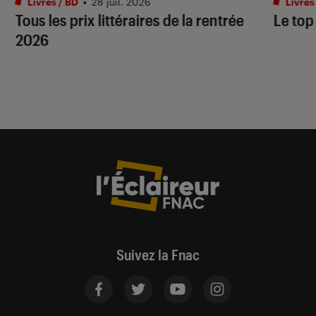
Livres / BD
•
28 juil. 2026
Livres
Tous les prix littéraires de la rentrée
Le top
2026
Suivez la Fnac