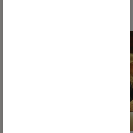
À la une de
VOIR TOUT
l'Éclaireur FNAC
l'Éclaireur fnac">