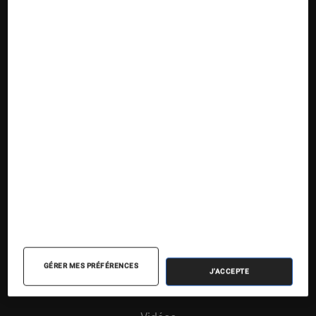
Nos contenus
Nos flux RSS
Articles
Tests
Dossiers
Sélections et guides
Agenda
GÉRER MES PRÉFÉRENCES
J'ACCEPTE
Podcasts