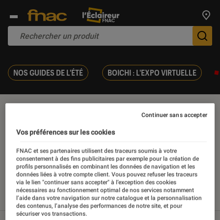
Trouv
De
NOS GUIDES DE L'ÉTÉ
BOICHI : L'EXPO VIRTUELLE
Réfrigérateur
Continuer sans accepter
Vos préférences sur les cookies
FNAC et ses partenaires utilisent des traceurs soumis à votre
consentement à des fins publicitaires par exemple pour la création de
Nos derniers contenus
profils personnalisés en combinant les données de navigation et les
données liées à votre compte client. Vous pouvez refuser les traceurs
via le lien "continuer sans accepter" à l’exception des cookies
nécessaires au fonctionnement optimal de nos services notamment
l’aide dans votre navigation sur notre catalogue et la personnalisation
Tout
Articles
Sélections et guides
des contenus, l’analyse des performances de notre site, et pour
sécuriser vos transactions.