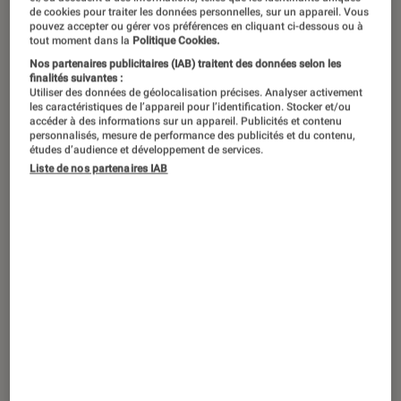
Congélateur coffre, armoire,
de cookies pour traiter les données personnelles, sur un appareil. Vous
encastrable, sous plan : il n’existe pas
pouvez accepter ou gérer vos préférences en cliquant ci-dessous ou à
tout moment dans la
Politique Cookies.
un congélateur mais une multitude de
Nos partenaires publicitaires (IAB) traitent des données selon les
finalités suivantes :
modèles, sans compter les différentes
Utiliser des données de géolocalisation précises. Analyser activement
technologies (froid statique, No Frost,
les caractéristiques de l’appareil pour l’identification. Stocker et/ou
accéder à des informations sur un appareil. Publicités et contenu
etc.). On vous aide à vous y retrouver
personnalisés, mesure de performance des publicités et du contenu,
études d’audience et développement de services.
pour mieux choisir le congélateur qui
Liste de nos partenaires IAB
convient à vos besoins.
Les différents types de
congélateurs
Il existe quatre grandes familles de
congélateurs sur le marché :
– Le
congélateur coffre
: apprécié pour son