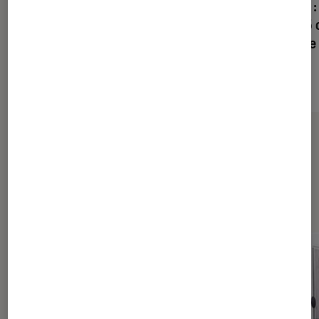
- profondeur :
hauteur : 125 
litres - classe
Sur le même thème