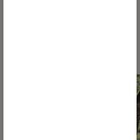
1
2
3
4
5
6
Les plus lus dans Printemps