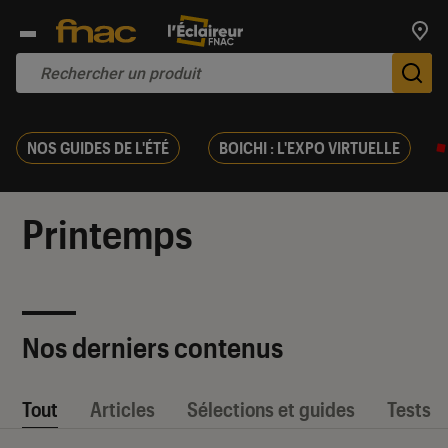
Trouv
De
NOS GUIDES DE L'ÉTÉ
BOICHI : L'EXPO VIRTUELLE
Printemps
Nos derniers contenus
Tout
Articles
Sélections et guides
Tests