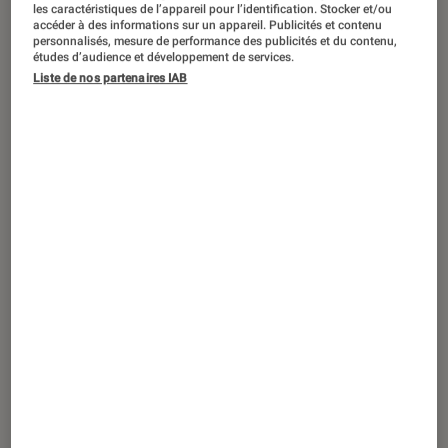
SÉLECTION
les caractéristiques de l’appareil pour l’identification. Stocker et/ou
accéder à des informations sur un appareil. Publicités et contenu
personnalisés, mesure de performance des publicités et du contenu,
Figurines et jeux
•
18 août. 2021
études d’audience et développement de services.
C’est l’été, on prend l’air en famille !
Liste de nos partenaires IAB