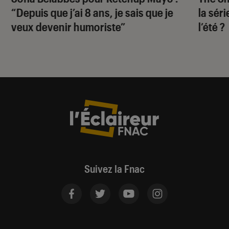
“Depuis que j’ai 8 ans, je sais que je
la sér
veux devenir humoriste”
l’été ?
Suivez la Fnac