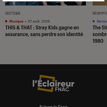
CRITIQUE
DÉCRYPT
Musique
•
07 août. 2026
Séries
THIS & THAT
: Stray Kids gagne en
The S
assurance, sans perdre son identité
sombr
1980
Suivez la Fnac