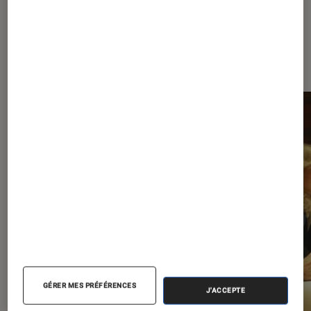
À la une de
VOIR TOUT
l'Éclaireur FNAC
l'Éclaireur fnac">
GÉRER MES PRÉFÉRENCES
J'ACCEPTE