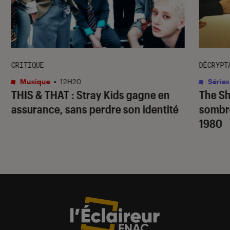
CRITIQUE
DÉCRYPT
Musique
•
12H20
Séries
THIS & THAT
: Stray Kids gagne en
The S
assurance, sans perdre son identité
sombr
1980