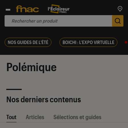
Trouv
De
NOS GUIDES DE L'ÉTÉ
BOICHI : L'EXPO VIRTUELLE
Polémique
Nos derniers contenus
Tout
Articles
Sélections et guides