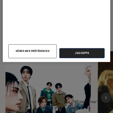
À la une de
VOIR TOUT
l'Éclaireur FNAC
GÉRER MES PRÉFÉRENCES
J'ACCEPTE
l'Éclaireur fnac">