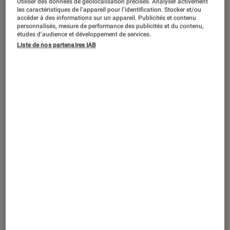
Utiliser des données de géolocalisation précises. Analyser activement
ACTU
les caractéristiques de l’appareil pour l’identification. Stocker et/ou
accéder à des informations sur un appareil. Publicités et contenu
Figurines et jeux
•
30 déc. 2024
personnalisés, mesure de performance des publicités et du contenu,
Michou retire son jeu de société des
études d’audience et développement de services.
Liste de nos partenaires IAB
ventes après une vive polémique