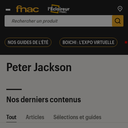
Trouv
De
NOS GUIDES DE L'ÉTÉ
BOICHI : L'EXPO VIRTUELLE
Peter Jackson
Nos derniers contenus
Tout
Articles
Sélections et guides