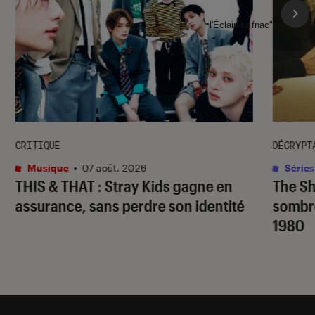
l'Éclaireur fnac">
CRITIQUE
DÉCRYPT
Musique
•
07 août. 2026
Séries
THIS & THAT
: Stray Kids gagne en
The S
assurance, sans perdre son identité
sombr
1980