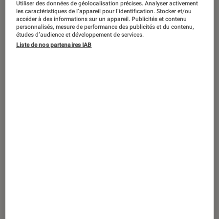
Utiliser des données de géolocalisation précises. Analyser activement
ACTU
les caractéristiques de l’appareil pour l’identification. Stocker et/ou
accéder à des informations sur un appareil. Publicités et contenu
Cinéma
•
13 mai. 2026
personnalisés, mesure de performance des publicités et du contenu,
[Festival de Cannes 2026] Pourquoi
études d’audience et développement de services.
Theodora et Oklou ont repris
Get Back
Liste de nos partenaires IAB
des Beatles ?