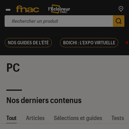
Trouv
De
NOS GUIDES DE L'ÉTÉ
BOICHI : L'EXPO VIRTUELLE
PC
Nos derniers contenus
Tout
Articles
Sélections et guides
Tests