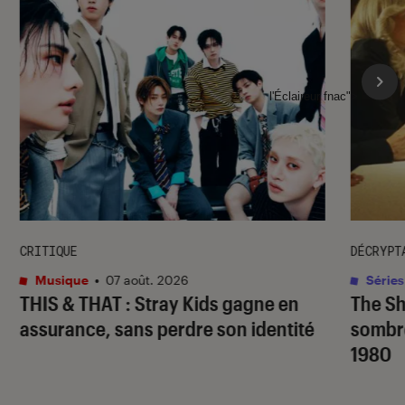
l'Éclaireur fnac">
CRITIQUE
DÉCRYPT
Musique
•
07 août. 2026
Séries
THIS & THAT
: Stray Kids gagne en
The S
assurance, sans perdre son identité
sombr
1980