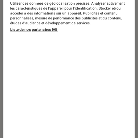
ACTU
Utiliser des données de géolocalisation précises. Analyser activement
les caractéristiques de l’appareil pour l’identification. Stocker et/ou
Jeux Vidéo PC
•
14 avr. 2026
accéder à des informations sur un appareil. Publicités et contenu
personnalisés, mesure de performance des publicités et du contenu,
Last Flag
: c’est quoi ce jeu vidéo sur PC
études d’audience et développement de services.
créé par le chanteur d’Imagine
Liste de nos partenaires IAB
Dragons ?