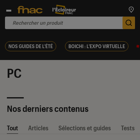
Trouv
De
NOS GUIDES DE L'ÉTÉ
BOICHI : L'EXPO VIRTUELLE
PC
Nos derniers contenus
Tout
Articles
Sélections et guides
Tests