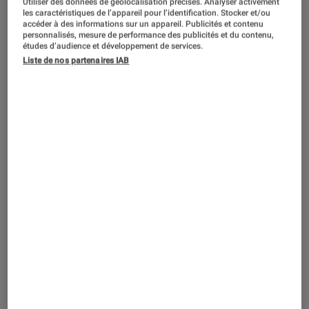
Utiliser des données de géolocalisation précises. Analyser activement
ACTU
les caractéristiques de l’appareil pour l’identification. Stocker et/ou
accéder à des informations sur un appareil. Publicités et contenu
Jeux vidéo
•
15 juil. 2025
personnalisés, mesure de performance des publicités et du contenu,
Battlefield 6
: le retour des classes divise
études d’audience et développement de services.
Liste de nos partenaires IAB
déjà la communauté