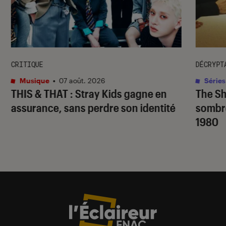
CRITIQUE
DÉCRYPT
Musique
•
07 août. 2026
Séries
THIS & THAT
: Stray Kids gagne en
The S
assurance, sans perdre son identité
sombr
1980