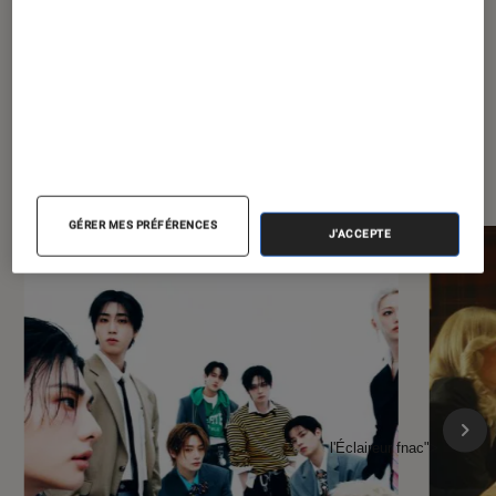
À la une de
VOIR TOUT
l'Éclaireur FNAC
GÉRER MES PRÉFÉRENCES
J'ACCEPTE
l'Éclaireur fnac">