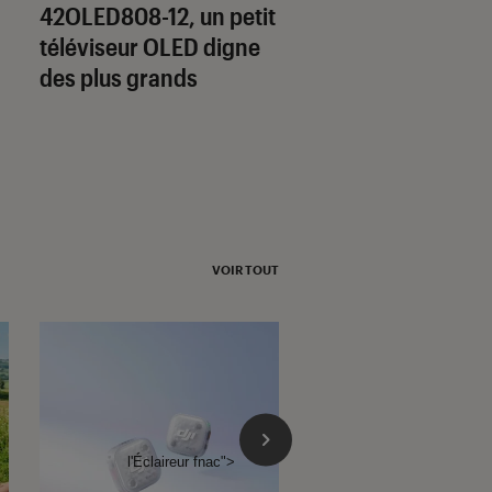
Pourquoi l’OLED p
42OLED808-12, un petit
t-il à s’imposer sur
téléviseur OLED digne
ordinateurs porta
des plus grands
VOIR TOUT
l'Éclaireur fnac">