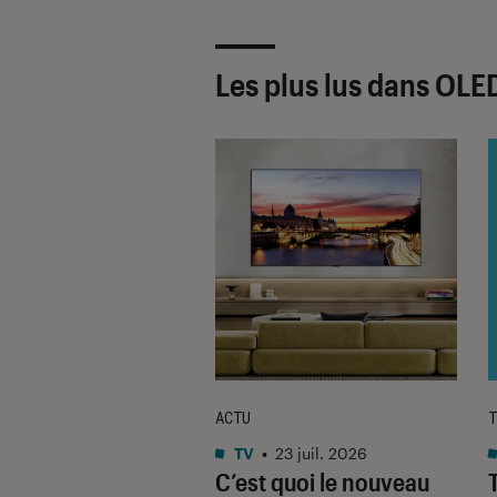
Les plus lus dans OLE
ABO
ACTU
T
Noté 5 étoiles sur 5
s plats
•
20 juin 2023
TV
•
23 juil. 2026
Labo du Samsung
C’est quoi le nouveau