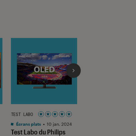
TEST LABO
DÉCRYPTAGE
sur 5
Noté 5 étoiles sur 5
Écrans plats
•
10 jan. 2024
Ordinateurs Portable
Test Labo du Philips
23 oct. 2022