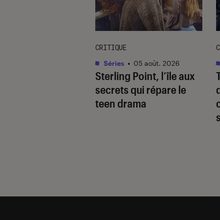
CRITIQUE
C
s / BD
•
05 août. 2026
Séries
•
05 août. 2026
e littéraire :
Sterling Point
, l’île aux
uoi Ici,
secrets qui répare le
enant devrait
teen drama
parler à la rentrée