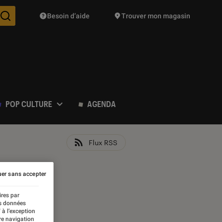
Besoin d’aide
Trouver mon magasin
Des suggestions de produits vont vous être proposées pendant vo
POP CULTURE
AGENDA
Flux RSS
er sans accepter
ires par
es données
 à l’exception
re navigation