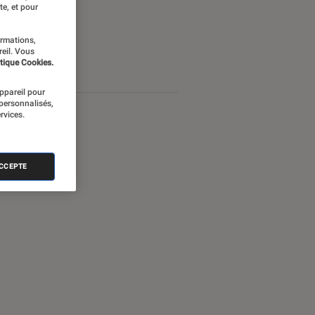
te, et pour
ormations,
reil. Vous
tique Cookies.
appareil pour
 personnalisés,
rvices.
ACCEPTE