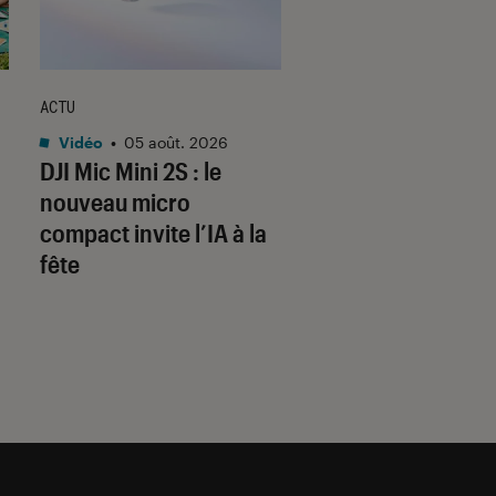
ACTU
CRITIQUE
Vidéo
•
05 août. 2026
Séries
•
05 août. 202
DJI Mic Mini 2S : le
The Shards
: Ryan
nouveau micro
Murphy signe-t-il 
compact invite l’IA à la
série la plus sexy 
fête
sanglante de l’été 