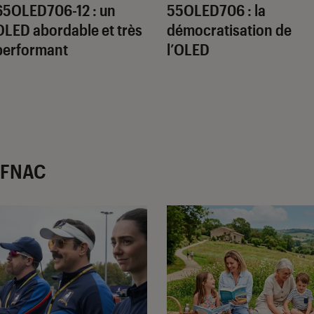
65OLED706-12 : un
55OLED706 : la
OLED abordable et très
démocratisation de
performant
l’OLED
r FNAC