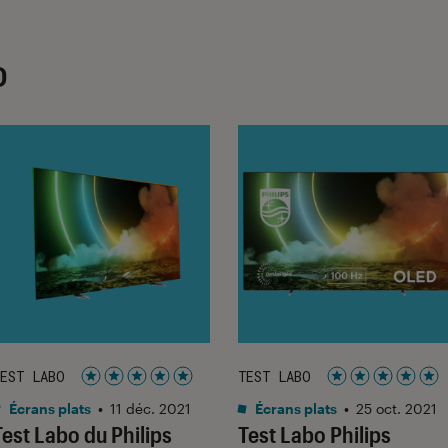
D
EST LABO
TEST LABO
Noté 5 étoiles sur 5
Noté 5 étoiles 
Écrans plats
•
11 déc. 2021
Écrans plats
•
25 oct. 2021
Test Labo du Philips
Test Labo Philips