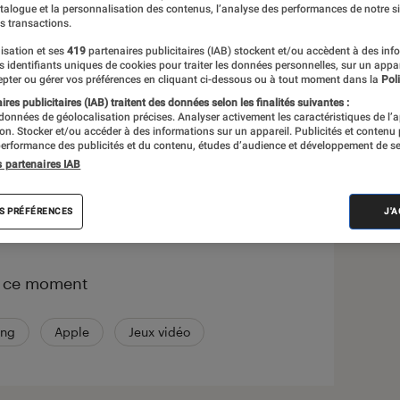
atalogue et la personnalisation des contenus, l’analyse des performances de notre si
s transactions.
s
isation et ses
419
partenaires publicitaires (IAB) stockent et/ou accèdent à des inf
es identifiants uniques de cookies pour traiter les données personnelles, sur un appa
pter ou gérer vos préférences en cliquant ci-dessous ou à tout moment dans la
Poli
duits
res publicitaires (IAB) traitent des données selon les finalités suivantes :
 données de géolocalisation précises. Analyser activement les caractéristiques de l’
tion. Stocker et/ou accéder à des informations sur un appareil. Publicités et contenu
erformance des publicités et du contenu, études d’audience et développement de se
s partenaires IAB
correspond à votre recherche
S PRÉFÉRENCES
J'
n ce moment
ng
Apple
Jeux vidéo