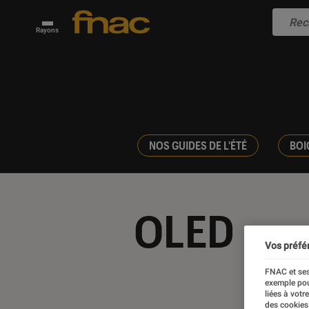
Rayons
NOS GUIDES DE L'ÉTÉ
BOI
OLED
Vos préfé
FNAC et ses
exemple pou
liées à votr
des cookies