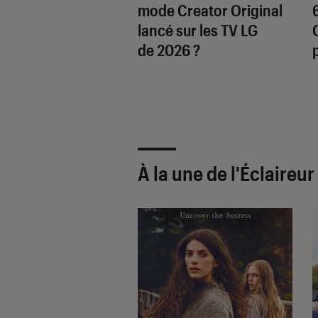
S92CAT : un
mode Creator Original
iseur presque
lancé sur les TV LG
it
de 2026 ?
À la une de
l'Éclaireu