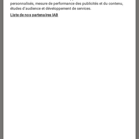
SÉLECTION
personnalisés, mesure de performance des publicités et du contenu,
études d’audience et développement de services.
Photo et vidéo
•
14 fév. 2023
Liste de nos partenaires IAB
Objectifs pour appareils photo hybrides
: notre sélection des meilleures
nouveautés