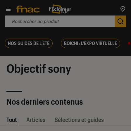
Trouv
De
NOS GUIDES DE L'ÉTÉ
BOICHI : L'EXPO VIRTUELLE
Objectif sony
Nos derniers contenus
Tout
Articles
Sélections et guides