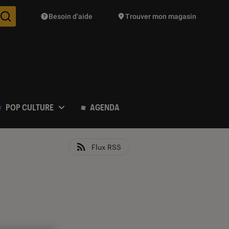
Besoin d’aide
Trouver mon magasin
Des suggestions de produits vont vous être proposées pendant vo
POP CULTURE
AGENDA
Flux RSS