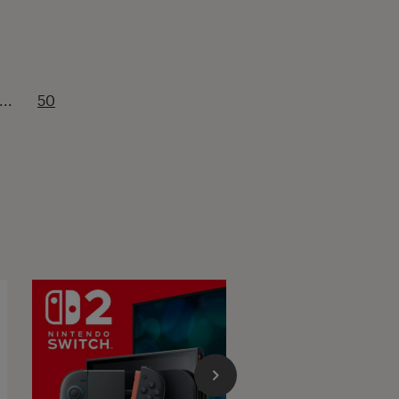
...
50