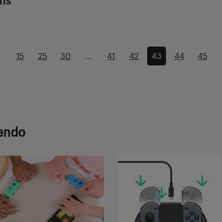
.
15
25
30
...
41
42
43
44
45
tendo