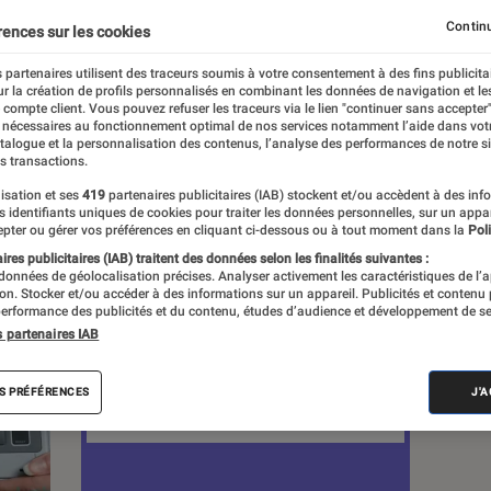
Continu
rences sur les cookies
s
 partenaires utilisent des traceurs soumis à votre consentement à des fins publicita
r la création de profils personnalisés en combinant les données de navigation et l
e compte client. Vous pouvez refuser les traceurs via le lien "continuer sans accepter"
Sélections et guides
Tests
 nécessaires au fonctionnement optimal de nos services notamment l’aide dans vot
atalogue et la personnalisation des contenus, l’analyse des performances de notre si
s transactions.
isation et ses
419
partenaires publicitaires (IAB) stockent et/ou accèdent à des inf
es identifiants uniques de cookies pour traiter les données personnelles, sur un appa
pter ou gérer vos préférences en cliquant ci-dessous ou à tout moment dans la
Poli
res publicitaires (IAB) traitent des données selon les finalités suivantes :
 données de géolocalisation précises. Analyser activement les caractéristiques de l’
tion. Stocker et/ou accéder à des informations sur un appareil. Publicités et contenu
erformance des publicités et du contenu, études d’audience et développement de se
s partenaires IAB
S PRÉFÉRENCES
J'