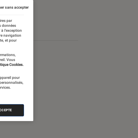
er sans accepter
ires par
es données
 à l’exception
re navigation
te, et pour
ormations,
reil. Vous
tique Cookies.
appareil pour
 personnalisés,
rvices.
ACCEPTE