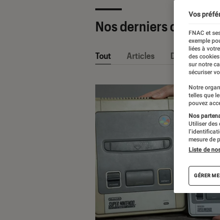
Vos préfé
Nos derniers contenu
FNAC et ses
exemple pou
liées à votr
Tout
Articles
Dossiers
des cookies
sur notre c
sécuriser vo
Notre organ
telles que l
pouvez acce
Nos partenai
Utiliser des
l’identifica
mesure de p
Liste de no
GÉRER ME