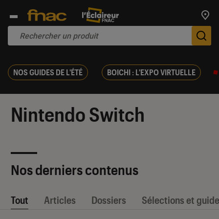
Trouv
De
NOS GUIDES DE L'ÉTÉ
BOICHI : L'EXPO VIRTUELLE
Nintendo Switch
Nos derniers contenus
Tout
Articles
Dossiers
Sélections et guid