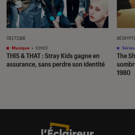
CRITIQUE
DÉCRYPT
Musique
•
12H20
Séries
THIS & THAT
: Stray Kids gagne en
The S
assurance, sans perdre son identité
sombr
1980