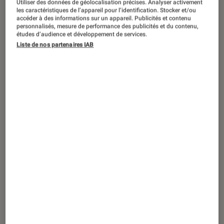
Utiliser des données de géolocalisation précises. Analyser activement
DÉCRYPTAGE
les caractéristiques de l’appareil pour l’identification. Stocker et/ou
accéder à des informations sur un appareil. Publicités et contenu
Jeux vidéo
•
27 août. 2018
personnalisés, mesure de performance des publicités et du contenu,
5 choses à savoir avant de jouer à Dead
études d’audience et développement de services.
Liste de nos partenaires IAB
Cells