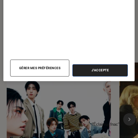
À la une de
VOIR TOUT
l'Éclaireur FNAC
GÉRER MES PRÉFÉRENCES
J'ACCEPTE
l'Éclaireur fnac">