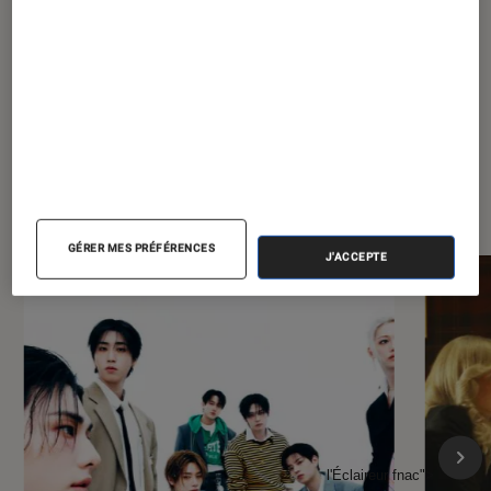
À la une de
VOIR TOUT
l'Éclaireur FNAC
GÉRER MES PRÉFÉRENCES
J'ACCEPTE
l'Éclaireur fnac">