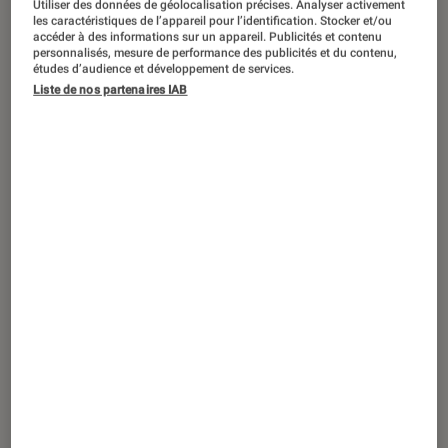
Utiliser des données de géolocalisation précises. Analyser activement
ARTICLE
les caractéristiques de l’appareil pour l’identification. Stocker et/ou
accéder à des informations sur un appareil. Publicités et contenu
Pop Culture
•
28 sep. 2024
personnalisés, mesure de performance des publicités et du contenu,
Séance de rattrapage : nos pépites du
études d’audience et développement de services.
Liste de nos partenaires IAB
mois de septembre