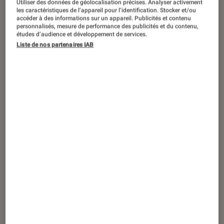
Utiliser des données de géolocalisation précises. Analyser activement
ACTU
les caractéristiques de l’appareil pour l’identification. Stocker et/ou
accéder à des informations sur un appareil. Publicités et contenu
Application
•
08 août. 2022
personnalisés, mesure de performance des publicités et du contenu,
Finalement, DuckDuckGo va bloquer les
études d’audience et développement de services.
Liste de nos partenaires IAB
traqueurs de Microsoft