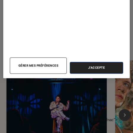
À la une de
VOIR TOUT
l'Éclaireur FNAC
GÉRER MES PRÉFÉRENCES
J'ACCEPTE
l'Éclaireur fnac">