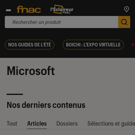
Trouv
De
NOS GUIDES DE L'ÉTÉ
BOICHI : L'EXPO VIRTUELLE
Microsoft
Nos derniers contenus
Tout
Articles
Dossiers
Sélections et guid