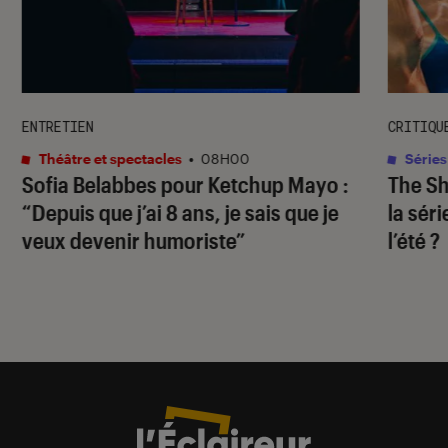
ENTRETIEN
CRITIQU
Théâtre et spectacles
•
08H00
Séries
Sofia Belabbes pour
Ketchup Mayo
:
The S
“Depuis que j’ai 8 ans, je sais que je
la sér
veux devenir humoriste”
l’été ?