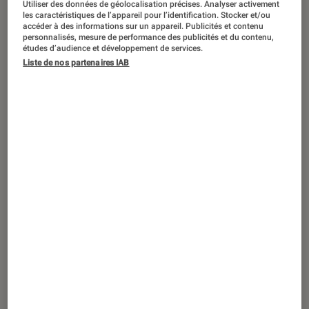
Utiliser des données de géolocalisation précises. Analyser activement
ACTU
les caractéristiques de l’appareil pour l’identification. Stocker et/ou
accéder à des informations sur un appareil. Publicités et contenu
Société numérique
•
05 mai. 2023
personnalisés, mesure de performance des publicités et du contenu,
Un important réseau chinois de
études d’audience et développement de services.
Liste de nos partenaires IAB
désinformation démantelé par Meta