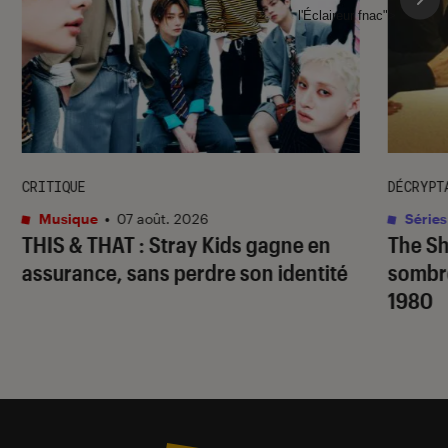
l'Éclaireur fnac">
CRITIQUE
DÉCRYPT
Musique
•
07 août. 2026
Séries
THIS & THAT
: Stray Kids gagne en
The S
assurance, sans perdre son identité
sombr
1980