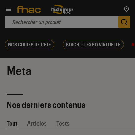
Trouv
De
NOS GUIDES DE L'ÉTÉ
BOICHI : L'EXPO VIRTUELLE
Meta
Nos derniers contenus
Tout
Articles
Tests