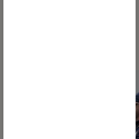
À la une de
VOIR TOUT
l'Éclaireur FNAC
l'Éclaireur fnac">