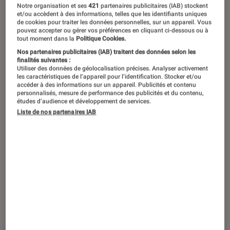
Notre organisation et ses
421
partenaires publicitaires (IAB) stockent
et/ou accèdent à des informations, telles que les identifiants uniques
Que ce soit pour prolonger le plaisir
de cookies pour traiter les données personnelles, sur un appareil. Vous
pouvez accepter ou gérer vos préférences en cliquant ci-dessous ou à
de lecture ou se faire une idée de
tout moment dans la
Politique Cookies.
l’œuvre originale, l’adaptation de
Nos partenaires publicitaires (IAB) traitent des données selon les
finalités suivantes :
romans en bande dessinée permet de
Utiliser des données de géolocalisation précises. Analyser activement
les caractéristiques de l’appareil pour l’identification. Stocker et/ou
faire de belles découvertes et de lire
accéder à des informations sur un appareil. Publicités et contenu
personnalisés, mesure de performance des publicités et du contenu,
autrement. Si le temps ou le courage
études d’audience et développement de services.
manquent parfois pour se plonger
Liste de nos partenaires IAB
dans un bouquin, la BD sera une
bonne solution de remplacement :
plus vite lue, plus attrayante pour
certains, plus vivante grâce au dessin.
N’hésitez plus, lisez !