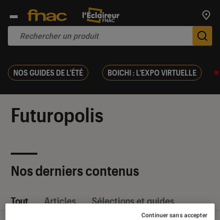
Trouv
De
NOS GUIDES DE L'ÉTÉ
BOICHI : L'EXPO VIRTUELLE
Futuropolis
Nos derniers contenus
Tout
Articles
Sélections et guides
Continuer sans accepter