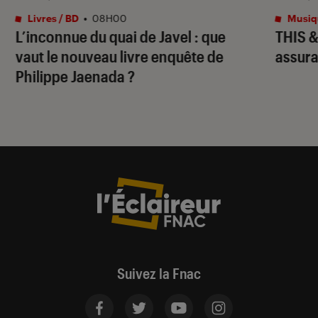
Livres / BD
•
08H00
Musiq
L’inconnue du quai de Javel : que
THIS 
vaut le nouveau livre enquête de
assura
Philippe Jaenada ?
Suivez la Fnac