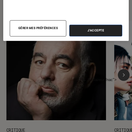
l'Éclaireur FNAC
GÉRER MES PRÉFÉRENCES
J'ACCEPTE
l'Éclaireur fnac">
CRITIQUE
CRITIQU