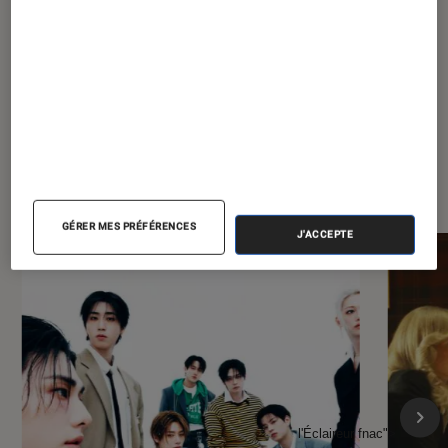
À la une de
VOIR TOUT
l'Éclaireur FNAC
GÉRER MES PRÉFÉRENCES
J'ACCEPTE
l'Éclaireur fnac">