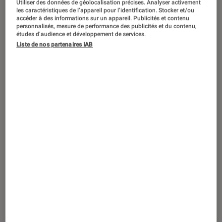
Utiliser des données de géolocalisation précises. Analyser activement
ACTU
les caractéristiques de l’appareil pour l’identification. Stocker et/ou
accéder à des informations sur un appareil. Publicités et contenu
Jeux vidéo
•
06 mar. 2023
personnalisés, mesure de performance des publicités et du contenu,
The Wolf Among Us 2 : toutes les infos
études d’audience et développement de services.
Liste de nos partenaires IAB
sur retour de la série