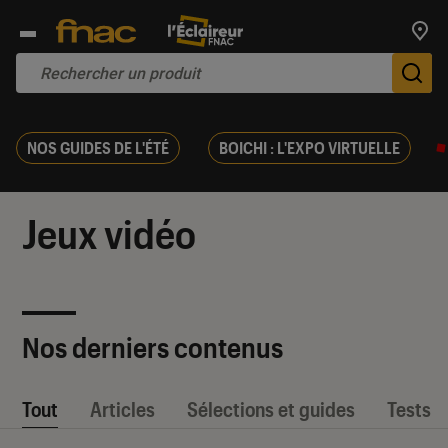
Trouv
De
NOS GUIDES DE L'ÉTÉ
BOICHI : L'EXPO VIRTUELLE
Jeux vidéo
Nos derniers contenus
Tout
Articles
Sélections et guides
Tests