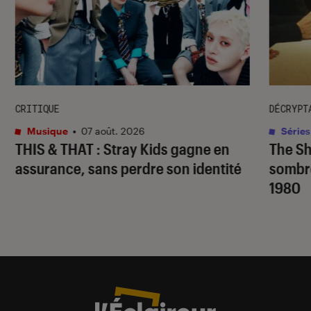
CRITIQUE
DÉCRYPT
Musique
•
07 août. 2026
Séries
THIS & THAT
: Stray Kids gagne en
The S
assurance, sans perdre son identité
sombr
1980