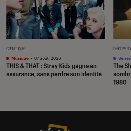
CRITIQUE
DÉCRYPT
Musique
•
07 août. 2026
Séries
THIS & THAT
: Stray Kids gagne en
The S
assurance, sans perdre son identité
sombr
1980