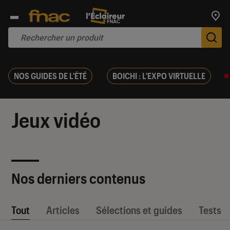
Trouv
De
NOS GUIDES DE L'ÉTÉ
BOICHI : L'EXPO VIRTUELLE
Jeux vidéo
Nos derniers contenus
Tout
Articles
Sélections et guides
Tests