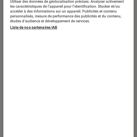
Utiliser des données de géolocalisation précises. Analyser activement
DÉCRYPTAGE
les caractéristiques de l’appareil pour l’identification. Stocker et/ou
accéder à des informations sur un appareil. Publicités et contenu
Gaming
•
21 fév. 2020
personnalisés, mesure de performance des publicités et du contenu,
Millenium : la référence eSport entre
études d’audience et développement de services.
Liste de nos partenaires IAB
dans l’arène du PC Gaming !