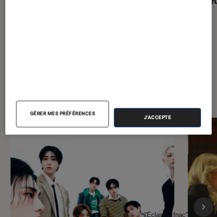
À la une de
VOIR TOUT
l'Éclaireur FNAC
GÉRER MES PRÉFÉRENCES
J'ACCEPTE
l'Éclaireur fnac">