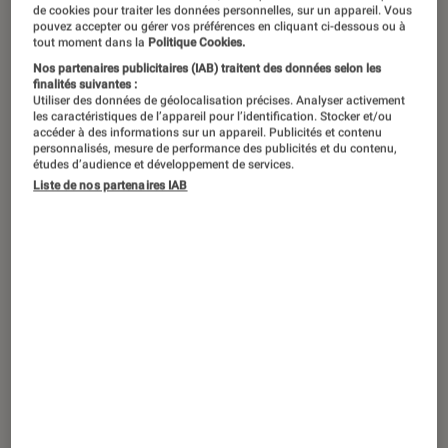
succès du genre FPS à ce jour.
de cookies pour traiter les données personnelles, sur un appareil. Vous
pouvez accepter ou gérer vos préférences en cliquant ci-dessous ou à
Initialement édité par id Software,
tout moment dans la
Politique Cookies.
Nos partenaires publicitaires (IAB) traitent des données selon les
c’est Bethesda Softworks qui reprend
finalités suivantes :
la licence avec DOOM Eternal. Mais de
Utiliser des données de géolocalisation précises. Analyser activement
les caractéristiques de l’appareil pour l’identification. Stocker et/ou
quoi ça parle, Doom ? À quels types
accéder à des informations sur un appareil. Publicités et contenu
personnalisés, mesure de performance des publicités et du contenu,
de joueurs le jeu s’adresse ? Et
études d’audience et développement de services.
Liste de nos partenaires IAB
qu’apporte Doom Eternal dans tout ça
? On vous en parle.
Introduction