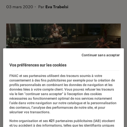
03 mars 2020
・
Par
Eva Trabelsi
Continuer sans accepter
Vos préférences sur les cookies
FNAC et ses partenaires utilisent des traceurs soumis à votre
consentement à des fins publicitaires par exemple pour la création de
00:00
/
01:07
profils personnalisés en combinant les données de navigation et les
données liées à votre compte client. Vous pouvez refuser les traceurs
via le lien "continuer sans accepter" à l’exception des cookies
nécessaires au fonctionnement optimal de nos services notamment
l’aide dans votre navigation sur notre catalogue et la personnalisation
À l’occasion de la sortie de Doom
des contenus, l’analyse des performances de notre site, et pour
sécuriser vos transactions.
Eternal en mars 2020, revenons sur la
Notre organisation et ses
421
partenaires publicitaires (IAB) stockent
franchise Doom, un des plus gros
et/ou accèdent à des informations, telles que les identifiants uniques