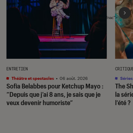
l'Éclaireur fnac">
ENTRETIEN
CRITIQU
Théâtre et spectacles
•
06 août. 2026
Séries
Sofia Belabbes pour
Ketchup Mayo
:
The S
“Depuis que j’ai 8 ans, je sais que je
la sér
veux devenir humoriste”
l’été ?