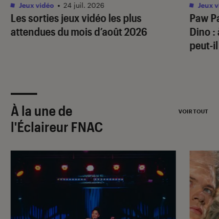
Jeux vidéo
•
24 juil. 2026
Jeux v
Les sorties jeux vidéo les plus
Paw Pa
attendues du mois d’août 2026
Dino
:
peut-il
À la une de
VOIR TOUT
l'Éclaireur FNAC