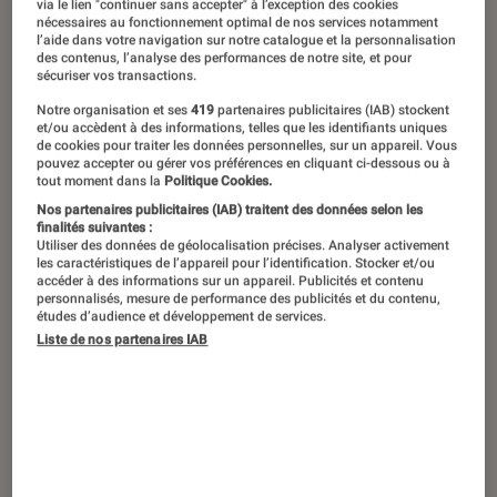
Le 11 mars 2020, nous fêtons les 15 ans
via le lien "continuer sans accepter" à l’exception des cookies
nécessaires au fonctionnement optimal de nos services notamment
de la Nintendo DS ! Elle est la console
l’aide dans votre navigation sur notre catalogue et la personnalisation
des contenus, l’analyse des performances de notre site, et pour
portable la plus vendue de tous les
sécuriser vos transactions.
temps, et son catalogue de jeux
Notre organisation et ses
419
partenaires publicitaires (IAB) stockent
et/ou accèdent à des informations, telles que les identifiants uniques
extrêmement fourni nous a fait passer
de cookies pour traiter les données personnelles, sur un appareil. Vous
d’excellents moments. Retour sur les
pouvez accepter ou gérer vos préférences en cliquant ci-dessous ou à
tout moment dans la
Politique Cookies.
meilleurs titres de la DS, que nous
Nos partenaires publicitaires (IAB) traitent des données selon les
finalités suivantes :
pouvons retrouver aujourd’hui sur
Utiliser des données de géolocalisation précises. Analyser activement
Switch…
les caractéristiques de l’appareil pour l’identification. Stocker et/ou
accéder à des informations sur un appareil. Publicités et contenu
personnalisés, mesure de performance des publicités et du contenu,
études d’audience et développement de services.
Liste de nos partenaires IAB
La console portable la plus vendue
au monde
Avec plus de 154 millions de consoles vendues
dans le monde, la Nintendo DS se place
comme la deuxième console la plus vendue de