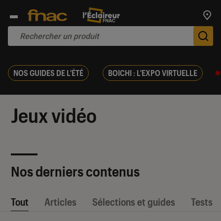
Trouv
De
NOS GUIDES DE L'ÉTÉ
BOICHI : L'EXPO VIRTUELLE
Jeux vidéo
Nos derniers contenus
Tout
Articles
Sélections et guides
Tests