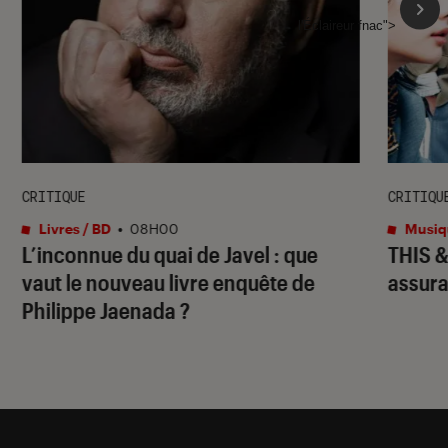
l'Éclaireur fnac">
CRITIQUE
CRITIQU
Livres / BD
•
08H00
Musiq
L’inconnue du quai de Javel : que
THIS 
vaut le nouveau livre enquête de
assura
Philippe Jaenada ?