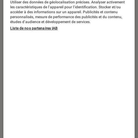
Utiliser des données de géolocalisation précises. Analyser activement
ACTU
les caractéristiques de l’appareil pour l’identification. Stocker et/ou
accéder à des informations sur un appareil. Publicités et contenu
Jeux vidéo
•
29 sep. 2020
personnalisés, mesure de performance des publicités et du contenu,
WWE 2K Battlegrounds : Notre Test et
études d’audience et développement de services.
toutes les infos sur le jeu
Liste de nos partenaires IAB