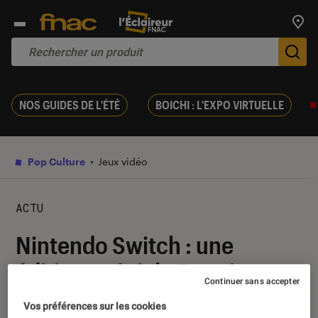
Trouv
De
NOS GUIDES DE L'ÉTÉ
BOICHI : L'EXPO VIRTUELLE
Pop Culture
Jeux vidéo
ACTU
Nintendo Switch : une
édition spéciale Fortnite
Continuer sans accepter
arrive !
Vos préférences sur les cookies