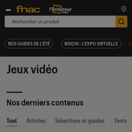
Trouv
De
NOS GUIDES DE L'ÉTÉ
BOICHI : L'EXPO VIRTUELLE
Jeux vidéo
Nos derniers contenus
Tout
Articles
Sélections et guides
Tests