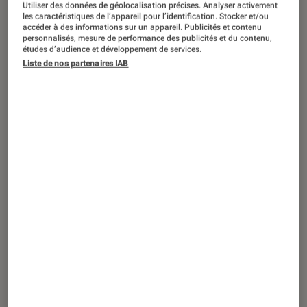
Utiliser des données de géolocalisation précises. Analyser activement
PRISE EN MAIN
les caractéristiques de l’appareil pour l’identification. Stocker et/ou
accéder à des informations sur un appareil. Publicités et contenu
Gaming
•
09 déc. 2025
personnalisés, mesure de performance des publicités et du contenu,
Casque Gaming : notre test du Inzone H9
études d’audience et développement de services.
II de Sony
Liste de nos partenaires IAB