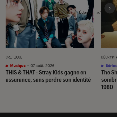
l'Éclaireur fnac">
CRITIQUE
DÉCRYPT
Musique
•
07 août. 2026
Séries
THIS & THAT
: Stray Kids gagne en
The S
assurance, sans perdre son identité
sombr
1980