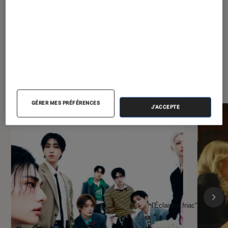
À la une de
VOIR TOUT
l'Éclaireur FNAC
GÉRER MES PRÉFÉRENCES
J'ACCEPTE
l'Éclaireur fnac">