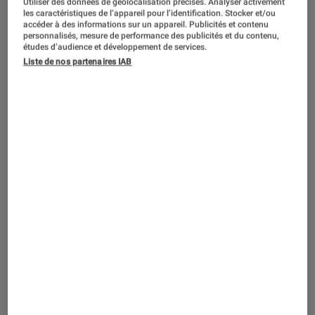
Utiliser des données de géolocalisation précises. Analyser activement
ACTU
les caractéristiques de l’appareil pour l’identification. Stocker et/ou
accéder à des informations sur un appareil. Publicités et contenu
Tech
•
10 juin 2025
personnalisés, mesure de performance des publicités et du contenu,
Design, IA, multitâche : les 5 annonces
études d’audience et développement de services.
Liste de nos partenaires IAB
phares d’Apple à la WWDC 25