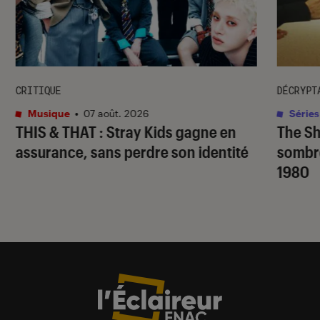
CRITIQUE
DÉCRYPT
Musique
•
07 août. 2026
Séries
THIS & THAT
: Stray Kids gagne en
The S
assurance, sans perdre son identité
sombr
1980