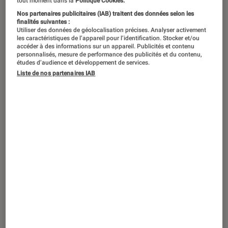
Vous rencontrez des problèmes avec
tout moment dans la
Politique Cookies.
Nos partenaires publicitaires (IAB) traitent des données selon les
votre iPhone, vous changez de
finalités suivantes :
modèle ou bien vous souhaitez le
Utiliser des données de géolocalisation précises. Analyser activement
les caractéristiques de l’appareil pour l’identification. Stocker et/ou
nettoyer… Je vais vous expliquer pas à
accéder à des informations sur un appareil. Publicités et contenu
personnalisés, mesure de performance des publicités et du contenu,
pas comment sauvegarder et
études d’audience et développement de services.
Liste de nos partenaires IAB
restaurer votre smartphone Apple.
Introduction
Il peut arriver qu’on rencontre des problèmes
avec son
iPhone
.
Il y a alors 2 types
d’utilisateurs.
Le premier, qui est un élève
modèle qui fait ses sauvegardes régulièrement
et le second, qui ne fait jamais ses sauvegardes
par manque de temps ou tout simplement qu’il
ne sait pas comment faire.
Dans un premier temps, nous allons effectuer