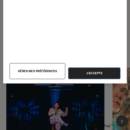
À la une de
VOIR TOUT
l'Éclaireur FNAC
GÉRER MES PRÉFÉRENCES
J'ACCEPTE
l'Éclaireur fnac">