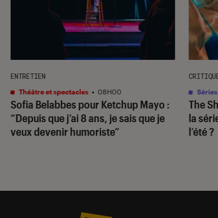
ENTRETIEN
CRITIQU
Théâtre et spectacles
•
08H00
Séries
Sofia Belabbes pour
Ketchup Mayo
:
The S
“Depuis que j’ai 8 ans, je sais que je
la sér
veux devenir humoriste”
l’été ?