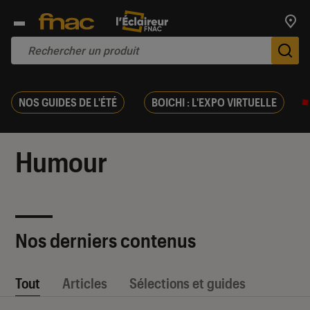
Trouv
De
NOS GUIDES DE L'ÉTÉ
BOICHI : L'EXPO VIRTUELLE
Humour
Nos derniers contenus
Tout
Articles
Sélections et guides