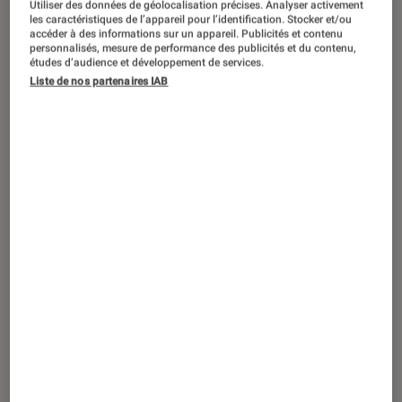
Utiliser des données de géolocalisation précises. Analyser activement
ACTU
les caractéristiques de l’appareil pour l’identification. Stocker et/ou
accéder à des informations sur un appareil. Publicités et contenu
Théâtre et spectacles
•
06 mai. 2026
personnalisés, mesure de performance des publicités et du contenu,
Qui est mon cousin ?
: la blague culte de
études d’audience et développement de services.
Liste de nos partenaires IAB
Paul de Saint Sernin devient un jeu
YouTube