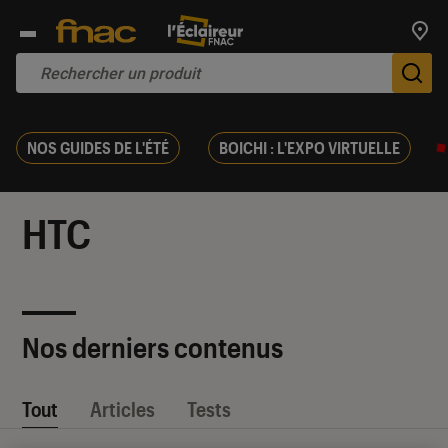
Trouv
De
NOS GUIDES DE L'ÉTÉ
BOICHI : L'EXPO VIRTUELLE
HTC
Nos derniers contenus
Tout
Articles
Tests