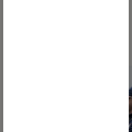
À la une de
VOIR TOUT
l'Éclaireur FNAC
l'Éclaireur fnac">