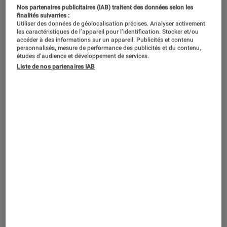
Si les gamers restent attachés à leur
Nos partenaires publicitaires (IAB) traitent des données selon les
paddle sur consoles et au bon vieux
finalités suivantes :
Utiliser des données de géolocalisation précises. Analyser activement
combo clavier-souris sur PC, le jeu
les caractéristiques de l’appareil pour l’identification. Stocker et/ou
accéder à des informations sur un appareil. Publicités et contenu
vidéo glisse inexorablement vers de
personnalisés, mesure de performance des publicités et du contenu,
études d’audience et développement de services.
nouvelles expériences toujours plus
Liste de nos partenaires IAB
immersives au fil des progrès
technologiques. Mais qui prendra le
dessus entre réalité virtuelle et réalité
mixte ? On vous explique de quoi il
retourne afin que vous fassiez votre
choix en connaissance de cause !
Casque de réalité virtuelle : je
rêvais d’un autre monde