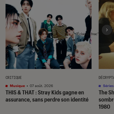
l'Éclaireur fnac">
CRITIQUE
DÉCRYPT
Musique
•
07 août. 2026
Séries
THIS & THAT
: Stray Kids gagne en
The S
assurance, sans perdre son identité
sombr
1980