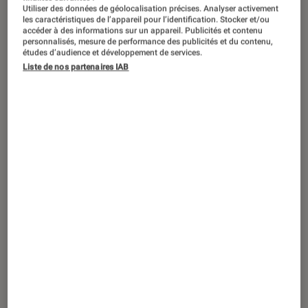
ACTU
Utiliser des données de géolocalisation précises. Analyser activement
les caractéristiques de l’appareil pour l’identification. Stocker et/ou
Séries
•
29 sep. 2023
accéder à des informations sur un appareil. Publicités et contenu
personnalisés, mesure de performance des publicités et du contenu,
Last of Us, Mercredi, Stranger Things
…
études d’audience et développement de services.
Quelles séries sont prioritaires après la
Liste de nos partenaires IAB
grève ?