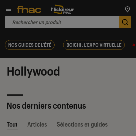
Trouv
De
NOS GUIDES DE L'ÉTÉ
BOICHI : L'EXPO VIRTUELLE
Hollywood
Nos derniers contenus
Tout
Articles
Sélections et guides