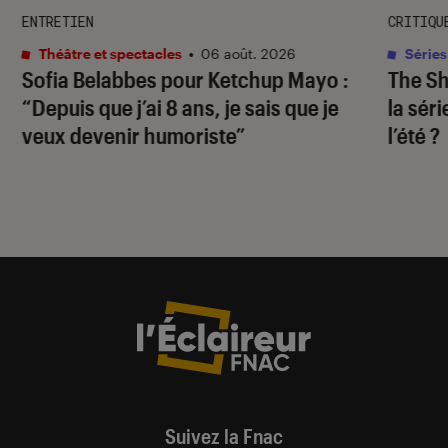
ENTRETIEN
CRITIQU
Théâtre et spectacles
•
06 août. 2026
Séries
Sofia Belabbes pour
Ketchup Mayo
:
The S
“Depuis que j’ai 8 ans, je sais que je
la sér
veux devenir humoriste”
l’été ?
Suivez la Fnac