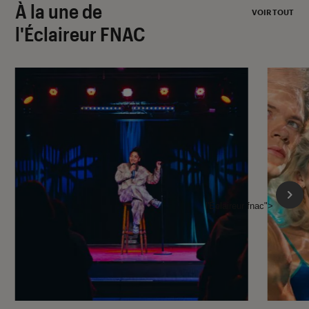
À la une de
VOIR TOUT
l'Éclaireur FNAC
l'Éclaireur fnac">