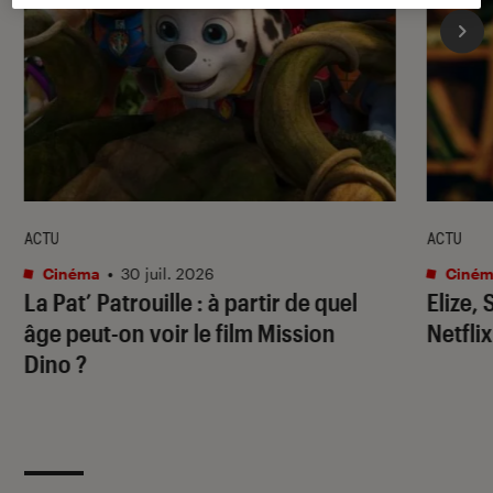
ACTU
ACTU
Cinéma
•
30 juil. 2026
Ciném
La Pat’ Patrouille
: à partir de quel
Elize,
âge peut-on voir le film
Mission
Netflix
Dino
?