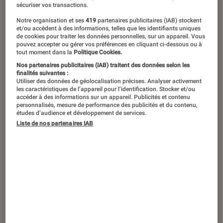
sécuriser vos transactions.
1929, le monde entier a vécu une
Notre organisation et ses
419
partenaires publicitaires (IAB) stockent
décennie d’années folles, souvent
et/ou accèdent à des informations, telles que les identifiants uniques
de cookies pour traiter les données personnelles, sur un appareil. Vous
retranscrite en films, notamment par
pouvez accepter ou gérer vos préférences en cliquant ci-dessous ou à
tout moment dans la
Politique Cookies.
le prisme du cinéma muet passant au
Nos partenaires publicitaires (IAB) traitent des données selon les
parlant. À l’image de Babylon de
finalités suivantes :
Utiliser des données de géolocalisation précises. Analyser activement
Damien Chazelle, ode à cette période
les caractéristiques de l’appareil pour l’identification. Stocker et/ou
accéder à des informations sur un appareil. Publicités et contenu
virevoltante, qui sort sur nos écrans
personnalisés, mesure de performance des publicités et du contenu,
études d’audience et développement de services.
avec fracas ce 18 janvier. Voici notre
Liste de nos partenaires IAB
sélection de films fous pour années
folles.
Chantons sous la pluie
(1952)