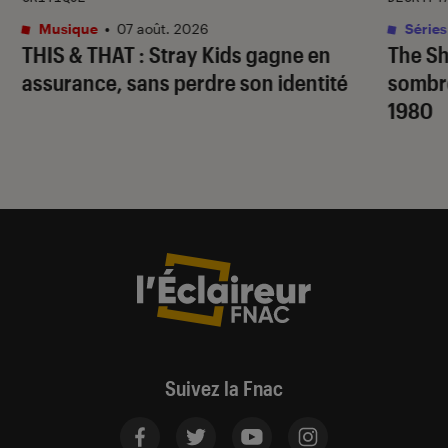
Musique
•
07 août. 2026
Séries
THIS & THAT
: Stray Kids gagne en
The S
assurance, sans perdre son identité
sombr
1980
Suivez la Fnac