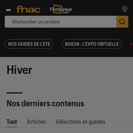
Trouv
De
NOS GUIDES DE L'ÉTÉ
BOICHI : L'EXPO VIRTUELLE
Hiver
Nos derniers contenus
Tout
Articles
Sélections et guides