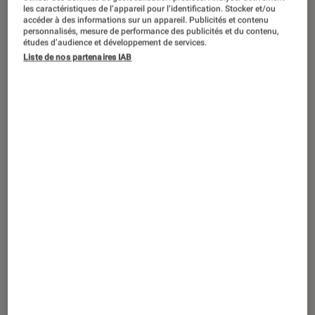
DÉCRYPTAGE
les caractéristiques de l’appareil pour l’identification. Stocker et/ou
accéder à des informations sur un appareil. Publicités et contenu
Nos conseils
•
08 oct. 2017
personnalisés, mesure de performance des publicités et du contenu,
études d’audience et développement de services.
« Winter is coming » dans votre jardin…
Liste de nos partenaires IAB
5 conseils pour le préparer