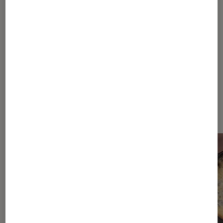
1
2
3
4
Les plus lus dans Hiver