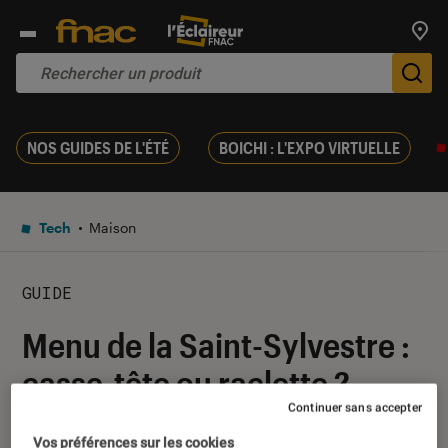
Trouv
De
NOS GUIDES DE L'ÉTÉ
BOICHI : L'EXPO VIRTUELLE
Tech
Maison
GUIDE
Menu de la Saint-Sylvestre :
casse-tête ou raclette ?
Continuer sans accepter
26 décembre 2018
・
Par
Mélany
Vos préférences sur les cookies