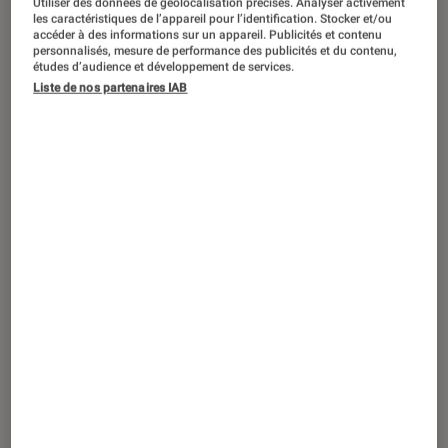
Utiliser des données de géolocalisation précises. Analyser activement
TEST LABO
les caractéristiques de l’appareil pour l’identification. Stocker et/ou
Noté 5 étoiles sur 5
accéder à des informations sur un appareil. Publicités et contenu
TV
•
03 nov. 2019
personnalisés, mesure de performance des publicités et du contenu,
Test Labo du Sony KD-55AG8 : que vaut
études d’audience et développement de services.
Liste de nos partenaires IAB
le plus abordable des TV OLED du
Nippon ?