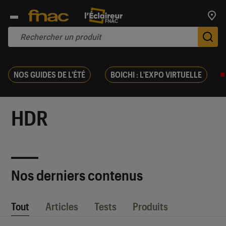
Trouv
De
NOS GUIDES DE L'ÉTÉ
BOICHI : L'EXPO VIRTUELLE
HDR
Nos derniers contenus
Tout
Articles
Tests
Produits