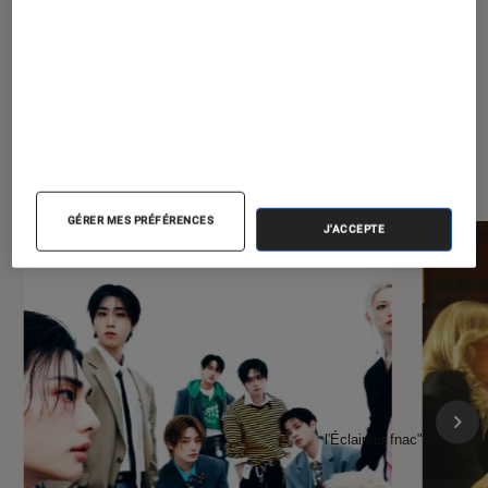
À la une de
VOIR TOUT
l'Éclaireur FNAC
GÉRER MES PRÉFÉRENCES
J'ACCEPTE
l'Éclaireur fnac">