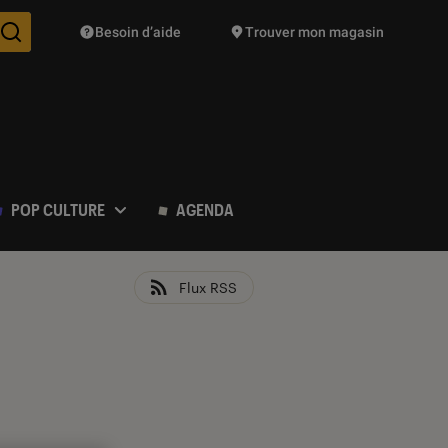
Besoin d’aide
Trouver mon magasin
Des suggestions de produits vont vous être proposées pendant vo
POP CULTURE
AGENDA
Flux RSS