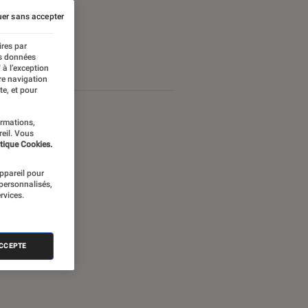
er sans accepter
ires par
es données
 à l’exception
re navigation
te, et pour
ormations,
reil. Vous
tique Cookies.
appareil pour
 personnalisés,
rvices.
ACCEPTE