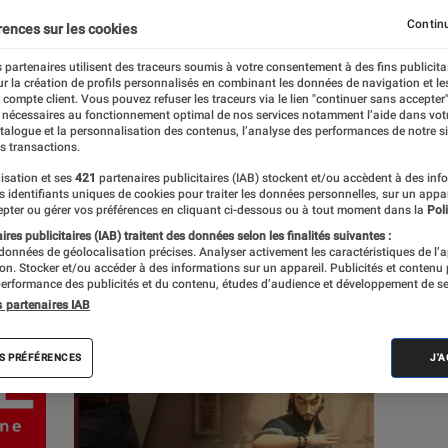
Continu
rences sur les cookies
s
 partenaires utilisent des traceurs soumis à votre consentement à des fins publicita
r la création de profils personnalisés en combinant les données de navigation et l
e compte client. Vous pouvez refuser les traceurs via le lien "continuer sans accepter"
Sélections et guides
Tests
 nécessaires au fonctionnement optimal de nos services notamment l’aide dans vot
atalogue et la personnalisation des contenus, l’analyse des performances de notre si
s transactions.
isation et ses
421
partenaires publicitaires (IAB) stockent et/ou accèdent à des inf
es identifiants uniques de cookies pour traiter les données personnelles, sur un appa
pter ou gérer vos préférences en cliquant ci-dessous ou à tout moment dans la
Poli
res publicitaires (IAB) traitent des données selon les finalités suivantes :
 données de géolocalisation précises. Analyser activement les caractéristiques de l’
tion. Stocker et/ou accéder à des informations sur un appareil. Publicités et contenu
erformance des publicités et du contenu, études d’audience et développement de se
s partenaires IAB
S PRÉFÉRENCES
J'