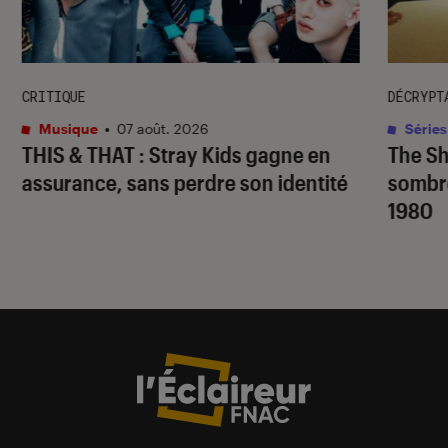
CRITIQUE
DÉCRYPT
Musique
•
07 août. 2026
Séries
THIS & THAT
: Stray Kids gagne en
The S
assurance, sans perdre son identité
sombr
1980