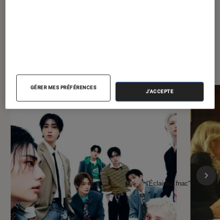
À la une de
VOIR TOUT
l'Éclaireur FNAC
GÉRER MES PRÉFÉRENCES
J'ACCEPTE
l'Éclaireur fnac">