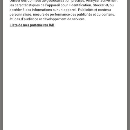
Utiliser des données de géolocalisation précises. Analyser activement
SÉLECTION
les caractéristiques de l’appareil pour l’identification. Stocker et/ou
accéder à des informations sur un appareil. Publicités et contenu
Jeux vidéo
•
12 avr. 2023
personnalisés, mesure de performance des publicités et du contenu,
PS5 et Xbox Series : comment
études d’audience et développement de services.
Liste de nos partenaires IAB
augmenter la capacité de stockage