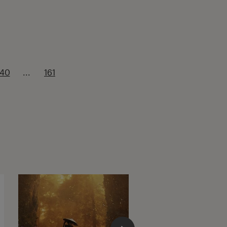
140
...
161