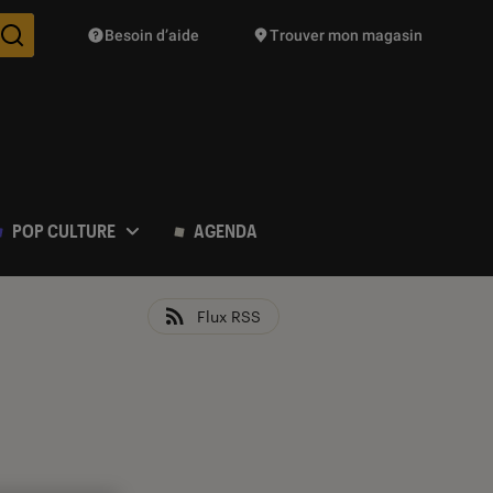
Besoin d’aide
Trouver mon magasin
Des suggestions de produits vont vous être proposées pendant vo
POP CULTURE
AGENDA
Flux RSS