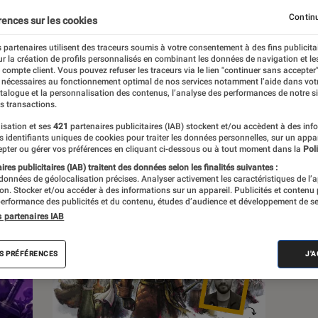
Continu
rences sur les cookies
s
 partenaires utilisent des traceurs soumis à votre consentement à des fins publicita
r la création de profils personnalisés en combinant les données de navigation et l
e compte client. Vous pouvez refuser les traceurs via le lien "continuer sans accepter"
Sélections et guides
Tests
 nécessaires au fonctionnement optimal de nos services notamment l’aide dans vot
atalogue et la personnalisation des contenus, l’analyse des performances de notre si
s transactions.
isation et ses
421
partenaires publicitaires (IAB) stockent et/ou accèdent à des inf
es identifiants uniques de cookies pour traiter les données personnelles, sur un appa
pter ou gérer vos préférences en cliquant ci-dessous ou à tout moment dans la
Poli
res publicitaires (IAB) traitent des données selon les finalités suivantes :
 données de géolocalisation précises. Analyser activement les caractéristiques de l’
tion. Stocker et/ou accéder à des informations sur un appareil. Publicités et contenu
erformance des publicités et du contenu, études d’audience et développement de se
s partenaires IAB
S PRÉFÉRENCES
J'