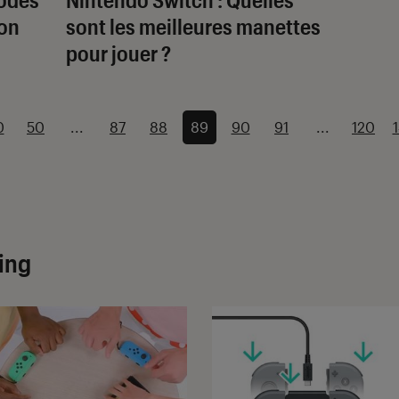
Con
sont les meilleures manettes
pour jouer ?
0
50
...
87
88
89
90
91
...
120
ing