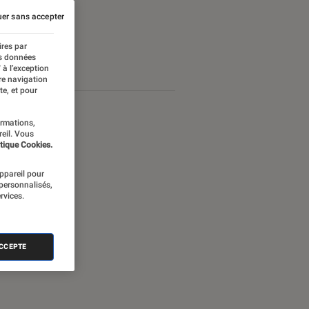
er sans accepter
ires par
es données
 à l’exception
re navigation
te, et pour
ormations,
reil. Vous
tique Cookies.
appareil pour
 personnalisés,
rvices.
ACCEPTE