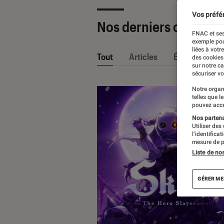
Vos préfé
Nos derniers contenu
FNAC et ses
exemple pou
liées à votr
Tout
Articles
Événéments
des cookies
sur notre c
sécuriser vo
Notre organ
telles que l
pouvez acce
Nos partenai
Utiliser des
l’identifica
mesure de p
Liste de no
GÉRER ME