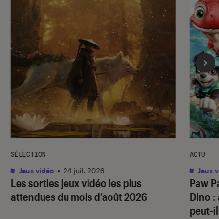
SÉLECTION
ACTU
Jeux vidéo
•
24 juil. 2026
Jeux v
Les sorties jeux vidéo les plus
Paw Pa
attendues du mois d’août 2026
Dino
:
peut-il