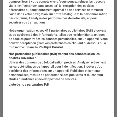
données liées à votre compte client. Vous pouvez refuser les traceurs
via le lien "continuer sans accepter" à l’exception des cookies
Derrière un principe très simple, qui
nécessaires au fonctionnement optimal de nos services notamment
l’aide dans votre navigation sur notre catalogue et la personnalisation
consiste à terminer un jeu vidéo le
des contenus, l’analyse des performances de notre site, et pour
sécuriser vos transactions.
plus rapidement possible, le Speedrun
Notre organisation et ses
419
partenaires publicitaires (IAB) stockent
cache de nombreux codes et une
et/ou accèdent à des informations, telles que les identifiants uniques
de cookies pour traiter les données personnelles, sur un appareil. Vous
culture complexe, qui rassemble une
pouvez accepter ou gérer vos préférences en cliquant ci-dessous ou à
tout moment dans la
Politique Cookies.
communauté fidèle et avide de
Nos partenaires publicitaires (IAB) traitent des données selon les
partage. Découvrez les subtilités de
finalités suivantes :
Utiliser des données de géolocalisation précises. Analyser activement
cet univers méconnu, et pourtant si
les caractéristiques de l’appareil pour l’identification. Stocker et/ou
accéder à des informations sur un appareil. Publicités et contenu
fondateur, du jeu vidéo compétitif.
personnalisés, mesure de performance des publicités et du contenu,
études d’audience et développement de services.
Liste de nos partenaires IAB
Introduction
Des championnats du monde de
League of
Legends
aux plus grandes compétitions
Fortnite
, les images d’arènes bondées et