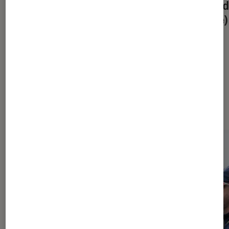
sélection cuisine qui s’inspire de la
la fin 
pop culture
génie)
À la une de
VOIR TOUT
l'Éclaireur FNAC