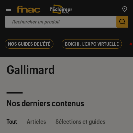
Trouv
De
NOS GUIDES DE L'ÉTÉ
BOICHI : L'EXPO VIRTUELLE
Gallimard
Nos derniers contenus
Tout
Articles
Sélections et guides