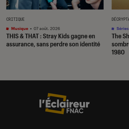
CRITIQUE
DÉCRYPT
Musique
•
07 août. 2026
Séries
THIS & THAT
: Stray Kids gagne en
The S
assurance, sans perdre son identité
sombr
1980