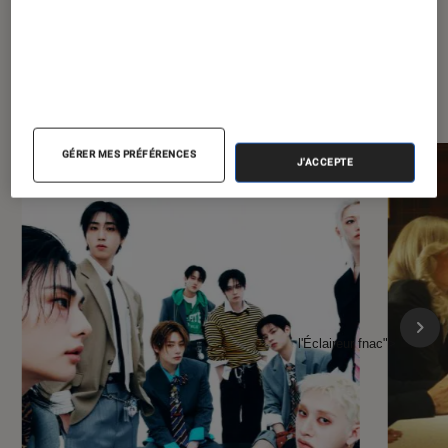
À la une de
VOIR TOUT
l'Éclaireur FNAC
GÉRER MES PRÉFÉRENCES
J'ACCEPTE
l'Éclaireur fnac">