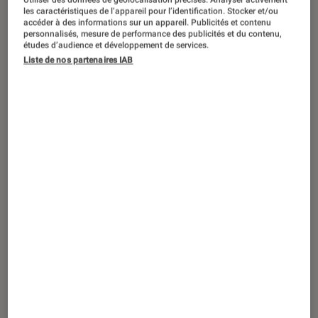
ARTICLE
les caractéristiques de l’appareil pour l’identification. Stocker et/ou
accéder à des informations sur un appareil. Publicités et contenu
Livres / BD
•
28 jan. 2018
personnalisés, mesure de performance des publicités et du contenu,
Jean d’Ormesson, l’ensorceleur de la
études d’audience et développement de services.
Liste de nos partenaires IAB
langue française