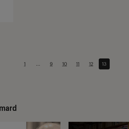
1
...
9
10
11
12
13
limard