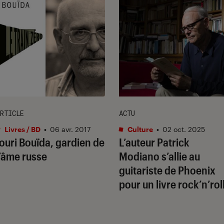
RTICLE
ACTU
Livres / BD
•
06 avr. 2017
Culture
•
02 oct. 2025
Iouri Bouïda, gardien de
L’auteur Patrick
l’âme russe
Modiano s’allie au
guitariste de Phoenix
pour un livre rock’n’rol