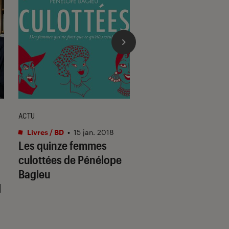
ACTU
ACTU
Livres / BD
•
15 jan. 2018
Livres / BD
•
07 nov. 
Les quinze femmes
Le royaume de Ke
culottées de Pénélope
: une rencontre
Bagieu
improbable entre
l
êtres