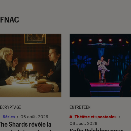
r FNAC
ÉCRYPTAGE
ENTRETIEN
Séries
•
06 août. 2026
Théâtre et spectacles
•
The Shards
révèle la
06 août. 2026
Sofia Belabbes pour