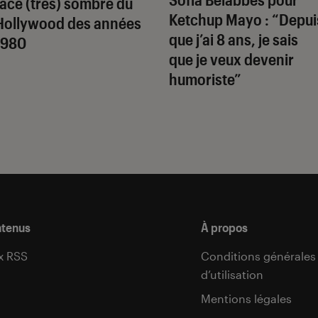
face (très) sombre du
Ketchup Mayo
: “Depui
Hollywood des années
que j’ai 8 ans, je sais
1980
que je veux devenir
humoriste”
ntenus
À propos
x RSS
Conditions générales
d’utilisation
s
Mentions légales