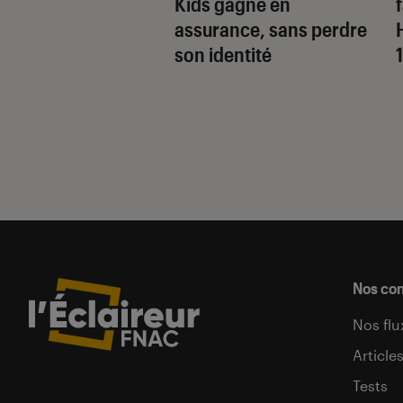
 de la comédie
Kids gagne en
nnique
assurance, sans perdre
son identité
Nos co
Nos flu
Article
Tests