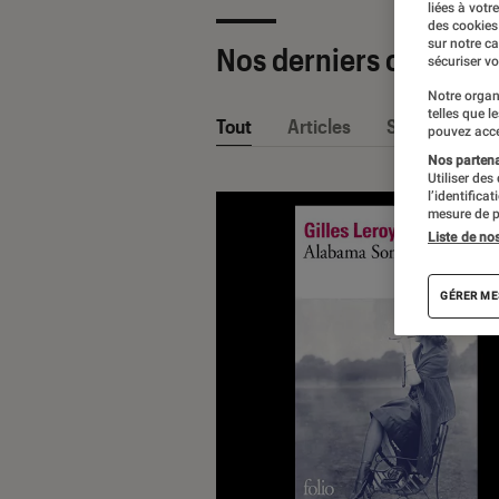
liées à votr
des cookies
sur notre c
Nos derniers contenu
sécuriser vo
Notre organ
telles que l
Tout
Articles
Sélections et
pouvez acce
Nos partenai
Utiliser des
l’identifica
mesure de p
Liste de no
GÉRER ME