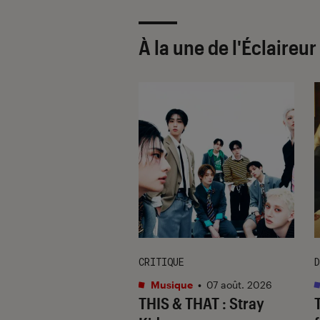
À la une de
l'Éclaireu
CRITIQUE
D
s
•
07 août. 2026
Musique
•
07 août. 2026
 Gervais, le sale
THIS & THAT
: Stray