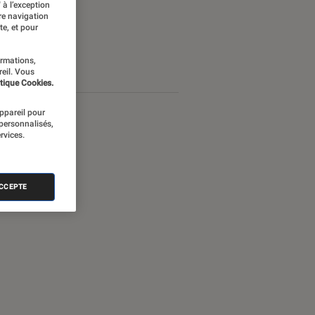
 à l’exception
re navigation
te, et pour
ormations,
reil. Vous
tique Cookies.
appareil pour
 personnalisés,
rvices.
ACCEPTE