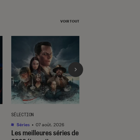
VOIR TOUT
l'Éclaireur fnac">
SÉLECTION
SÉLECTION
Séries
•
07 août. 2026
Livres / BD
•
07 août.
Les meilleures séries de
Quiz romance de l’