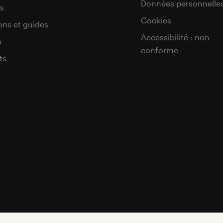
Données personnelle
s
Cookies
ons et guides
Accessibilité : non
a
conforme
ts