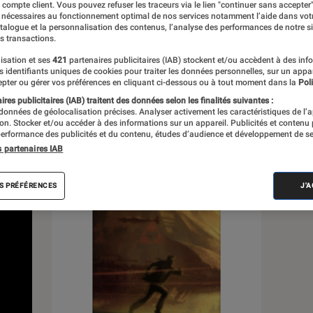
e compte client. Vous pouvez refuser les traceurs via le lien "continuer sans accepter"
 nécessaires au fonctionnement optimal de nos services notamment l’aide dans vot
atalogue et la personnalisation des contenus, l’analyse des performances de notre si
s
s transactions.
isation et ses
421
partenaires publicitaires (IAB) stockent et/ou accèdent à des inf
es identifiants uniques de cookies pour traiter les données personnelles, sur un appa
 guides
pter ou gérer vos préférences en cliquant ci-dessous ou à tout moment dans la
Poli
res publicitaires (IAB) traitent des données selon les finalités suivantes :
 données de géolocalisation précises. Analyser activement les caractéristiques de l’
tion. Stocker et/ou accéder à des informations sur un appareil. Publicités et contenu
erformance des publicités et du contenu, études d’audience et développement de se
s partenaires IAB
S PRÉFÉRENCES
J'