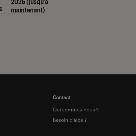
2026 (jusqu’à
quel trope amour
s
maintenant)
est fait pour vous 
Contact
Qui sommes-nous ?
Besoin d’aide ?