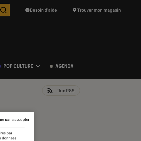
Besoin d’aide
Trouver mon magasin
Des suggestions de produits vont vous être proposées pendant vo
POP CULTURE
AGENDA
Flux RSS
er sans accepter
ires par
es données