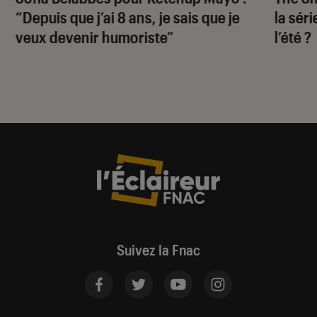
“Depuis que j’ai 8 ans, je sais que je
la sér
veux devenir humoriste”
l’été ?
Suivez la Fnac