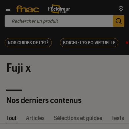
Trouv
De
NOS GUIDES DE L'ÉTÉ
BOICHI : L'EXPO VIRTUELLE
Fuji x
Nos derniers contenus
Tout
Articles
Sélections et guides
Tests