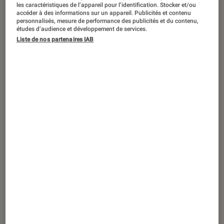
ACTU
les caractéristiques de l’appareil pour l’identification. Stocker et/ou
accéder à des informations sur un appareil. Publicités et contenu
Photo et vidéo
•
02 fév. 2021
personnalisés, mesure de performance des publicités et du contenu,
études d’audience et développement de services.
Objectifs photo : 3 nouveaux cailloux
Liste de nos partenaires IAB
chez Fujifilm