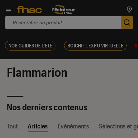
Trouv
De
NOS GUIDES DE L'ÉTÉ
BOICHI : L'EXPO VIRTUELLE
Flammarion
Nos derniers contenus
Tout
Articles
Événéments
Sélections et g