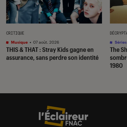
CRITIQUE
DÉCRYPT
Musique
•
07 août. 2026
Séries
THIS & THAT
: Stray Kids gagne en
The S
assurance, sans perdre son identité
sombr
1980