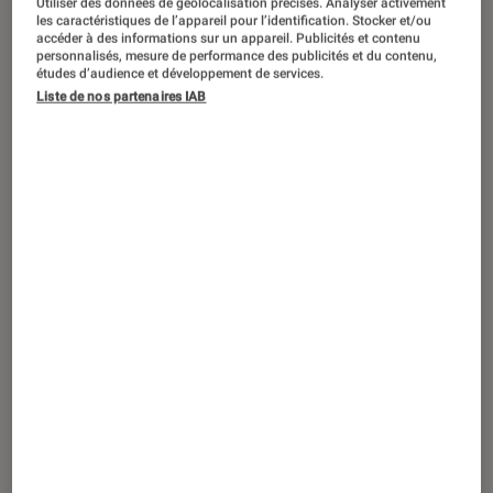
Utiliser des données de géolocalisation précises. Analyser activement
ACTU
les caractéristiques de l’appareil pour l’identification. Stocker et/ou
accéder à des informations sur un appareil. Publicités et contenu
Livres / BD
•
23 avr. 2026
personnalisés, mesure de performance des publicités et du contenu,
Emma Paris : derrière
La source
, le récit
études d’audience et développement de services.
Liste de nos partenaires IAB
d’un scandale devenu affaire publique