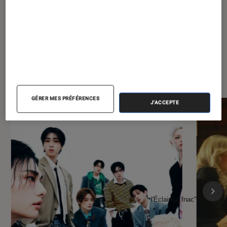
À la une de
VOIR TOUT
l'Éclaireur FNAC
GÉRER MES PRÉFÉRENCES
J'ACCEPTE
l'Éclaireur fnac">