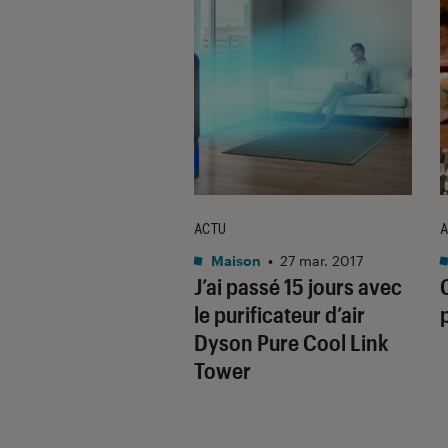
D'ACHAT
ACTU
A
on
•
31 juil. 2017
Maison
•
27 mar. 2017
er, luttez contre
J’ai passé 15 jours avec
sec avec un
le purificateur d’air
ificateur !
Dyson Pure Cool Link
Tower