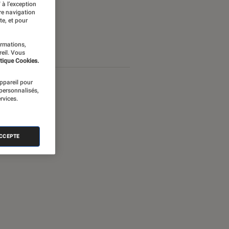
 à l’exception
re navigation
te, et pour
ormations,
reil. Vous
tique Cookies.
appareil pour
 personnalisés,
rvices.
ACCEPTE