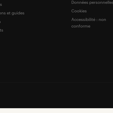
Données personnelle
s
Cookies
ons et guides
Accessibilité : non
a
conforme
ts