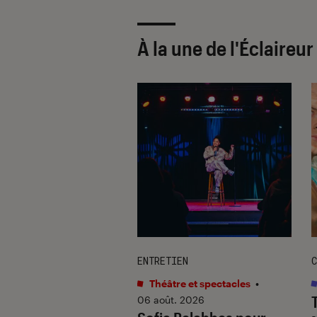
À la une de
l'Éclaireu
TAGE
ENTRETIEN
C
s
•
06 août. 2026
Théâtre et spectacles
•
hards
révèle la
06 août. 2026