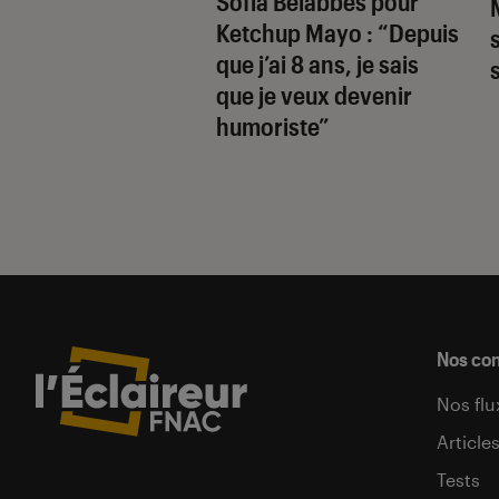
Sofia Belabbes pour
(très) sombre du
Ketchup Mayo
: “Depuis
wood des années
que j’ai 8 ans, je sais
que je veux devenir
humoriste”
Nos co
Nos flu
Article
Tests