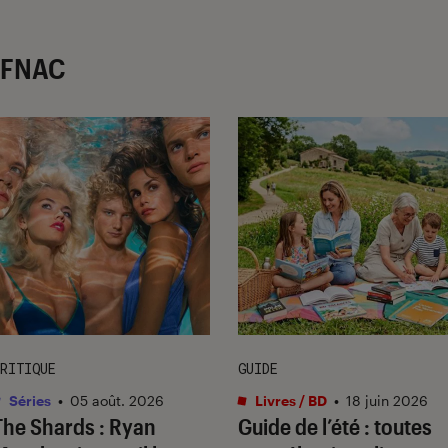
r FNAC
RITIQUE
GUIDE
Séries
•
05 août. 2026
Livres / BD
•
18 juin 2026
The Shards
: Ryan
Guide de l’été : toutes