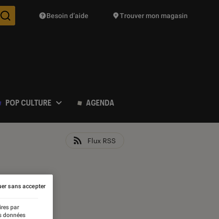
Besoin d’aide
Trouver mon magasin
Des suggestions de produits vont vous être proposées pendant vo
POP CULTURE
AGENDA
Flux RSS
er sans accepter
ires par
es données