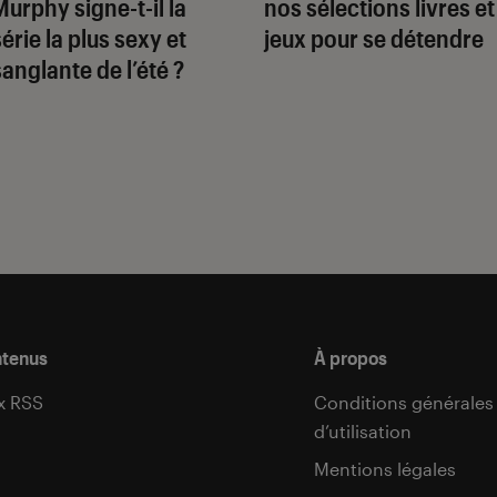
Murphy signe-t-il la
nos sélections livres et
série la plus sexy et
jeux pour se détendre
sanglante de l’été ?
ntenus
À propos
x RSS
Conditions générales
d’utilisation
s
Mentions légales