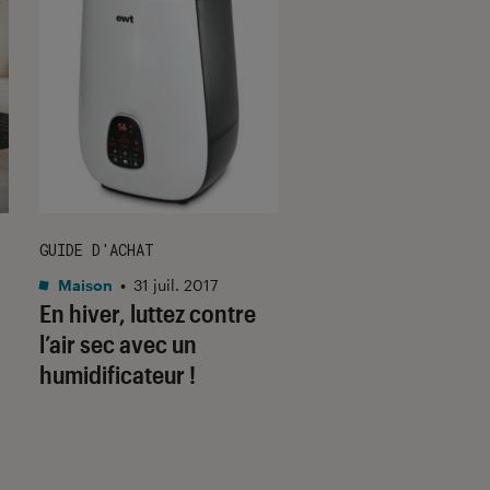
GUIDE D'ACHAT
ACTU
Maison
•
31 juil. 2017
Maison
•
27 mar. 201
En hiver, luttez contre
J’ai passé 15 jours
l’air sec avec un
le purificateur d’ai
humidificateur !
Dyson Pure Cool L
Tower