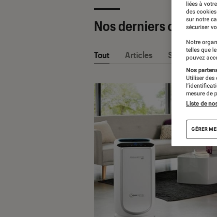
liées à votr
des cookies
sur notre c
Nos derniers contenu
sécuriser vo
Notre organ
telles que l
Tout
Articles
Sélections et
pouvez acce
Nos partenai
Utiliser des
l’identifica
mesure de p
Liste de no
GÉRER ME