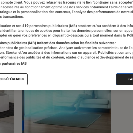
e compte client. Vous pouvez refuser les traceurs via le lien "continuer sans accepter"
 nécessaires au fonctionnement optimal de nos services notamment l’aide dans vot
atalogue et la personnalisation des contenus, l’analyse des performances de notre si
s
s transactions.
isation et ses
419
partenaires publicitaires (IAB) stockent et/ou accèdent à des inf
es identifiants uniques de cookies pour traiter les données personnelles, sur un appa
 guides
pter ou gérer vos préférences en cliquant ci-dessous ou à tout moment dans la
Poli
res publicitaires (IAB) traitent des données selon les finalités suivantes :
 données de géolocalisation précises. Analyser activement les caractéristiques de l’
tion. Stocker et/ou accéder à des informations sur un appareil. Publicités et contenu
erformance des publicités et du contenu, études d’audience et développement de se
s partenaires IAB
S PRÉFÉRENCES
J'