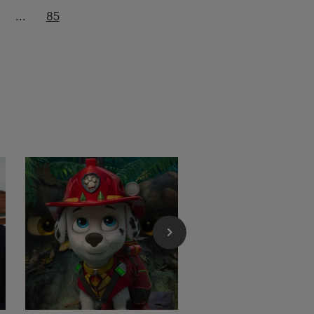
...
85