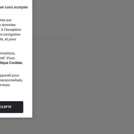
er sans accepter
ires par
es données
 à l’exception
re navigation
te, et pour
ormations,
reil. Vous
tique Cookies.
appareil pour
 personnalisés,
rvices.
ACCEPTE