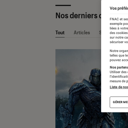
Vos préfé
Nos derniers contenu
FNAC et ses
exemple pou
liées à votr
Tout
Articles
Sélections et
des cookies
sur notre c
sécuriser vo
Notre organ
telles que l
pouvez acce
Nos partenai
Utiliser des
l’identifica
mesure de p
Liste de no
GÉRER ME