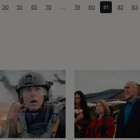
30
55
65
70
...
79
80
81
82
83