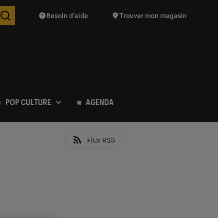
Besoin d’aide
Trouver mon magasin
Des suggestions de produits vont vous être proposées pendant vo
POP CULTURE
AGENDA
Flux RSS