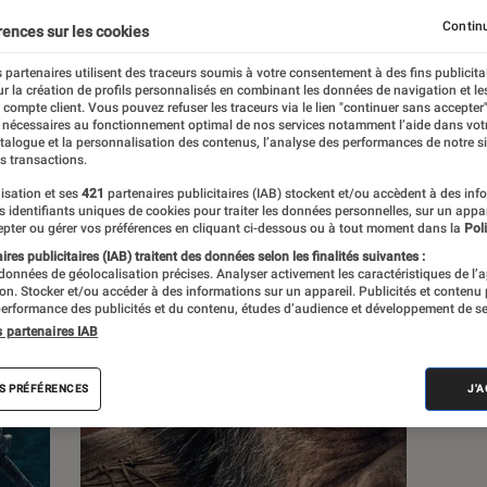
Continu
rences sur les cookies
s
 partenaires utilisent des traceurs soumis à votre consentement à des fins publicita
r la création de profils personnalisés en combinant les données de navigation et l
e compte client. Vous pouvez refuser les traceurs via le lien "continuer sans accepter"
 guides
 nécessaires au fonctionnement optimal de nos services notamment l’aide dans vot
atalogue et la personnalisation des contenus, l’analyse des performances de notre si
s transactions.
isation et ses
421
partenaires publicitaires (IAB) stockent et/ou accèdent à des inf
es identifiants uniques de cookies pour traiter les données personnelles, sur un appa
pter ou gérer vos préférences en cliquant ci-dessous ou à tout moment dans la
Poli
res publicitaires (IAB) traitent des données selon les finalités suivantes :
 données de géolocalisation précises. Analyser activement les caractéristiques de l’
tion. Stocker et/ou accéder à des informations sur un appareil. Publicités et contenu
erformance des publicités et du contenu, études d’audience et développement de se
s partenaires IAB
S PRÉFÉRENCES
J'