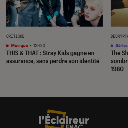
CRITIQUE
DÉCRYPT
Musique
•
12H20
Séries
THIS & THAT
: Stray Kids gagne en
The S
assurance, sans perdre son identité
sombr
1980