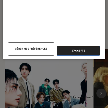
À la une de
VOIR TOUT
l'Éclaireur FNAC
GÉRER MES PRÉFÉRENCES
J'ACCEPTE
l'Éclaireur fnac">