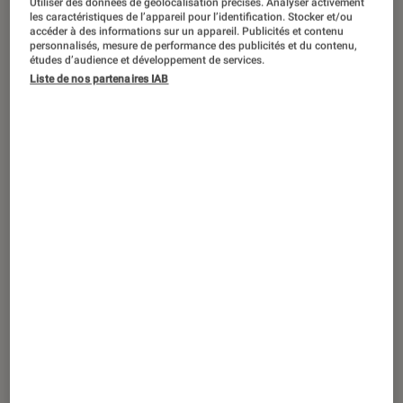
Utiliser des données de géolocalisation précises. Analyser activement
ENTRETIEN
les caractéristiques de l’appareil pour l’identification. Stocker et/ou
accéder à des informations sur un appareil. Publicités et contenu
Cinéma
•
01 déc. 2023
personnalisés, mesure de performance des publicités et du contenu,
Vincent Lacoste pour
Le Temps d’aimer
:
études d’audience et développement de services.
Liste de nos partenaires IAB
“Il y a dans le film une force
contemporaine rare”