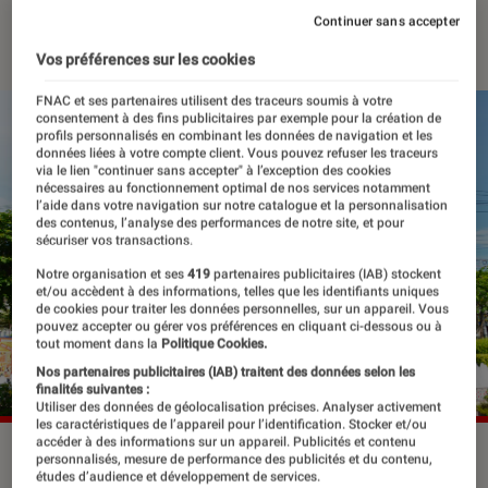
Continuer sans accepter
06 janvier 2024
・
Par
Lisa Muratore
Vos préférences sur les cookies
FNAC et ses partenaires utilisent des traceurs soumis à votre
consentement à des fins publicitaires par exemple pour la création de
profils personnalisés en combinant les données de navigation et les
données liées à votre compte client. Vous pouvez refuser les traceurs
via le lien "continuer sans accepter" à l’exception des cookies
nécessaires au fonctionnement optimal de nos services notamment
l’aide dans votre navigation sur notre catalogue et la personnalisation
des contenus, l’analyse des performances de notre site, et pour
sécuriser vos transactions.
Notre organisation et ses
419
partenaires publicitaires (IAB) stockent
et/ou accèdent à des informations, telles que les identifiants uniques
de cookies pour traiter les données personnelles, sur un appareil. Vous
pouvez accepter ou gérer vos préférences en cliquant ci-dessous ou à
tout moment dans la
Politique Cookies.
Nos partenaires publicitaires (IAB) traitent des données selon les
finalités suivantes :
Utiliser des données de géolocalisation précises. Analyser activement
les caractéristiques de l’appareil pour l’identification. Stocker et/ou
accéder à des informations sur un appareil. Publicités et contenu
Mickey Mouse sera au cœur de deux projets horrifiques dans
personnalisés, mesure de performance des publicités et du contenu,
les prochains mois.
©Sarunyu L/Shutterstock
études d’audience et développement de services.