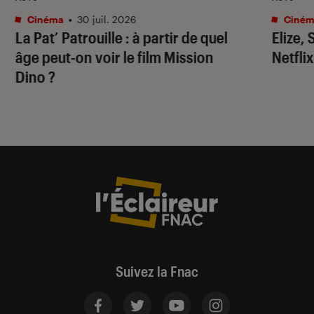
Cinéma
•
30 juil. 2026
Ciném
La Pat’ Patrouille
: à partir de quel
Elize,
âge peut-on voir le film
Mission
Netflix
Dino
?
Suivez la Fnac